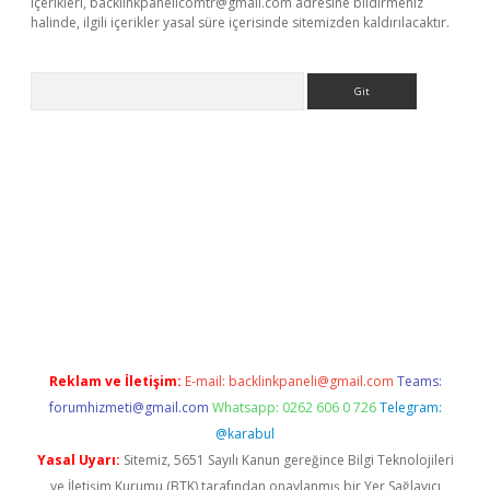
içerikleri,
backlinkpanelicomtr@gmail.com
adresine bildirmeniz
halinde, ilgili içerikler yasal süre içerisinde sitemizden kaldırılacaktır.
Arama
 giriş
betexper giriş
betexper giriş
Reklam ve İletişim:
E-mail:
backlinkpaneli@gmail.com
Teams:
forumhizmeti@gmail.com
Whatsapp: 0262 606 0 726
Telegram:
@karabul
Yasal Uyarı:
Sitemiz, 5651 Sayılı Kanun gereğince Bilgi Teknolojileri
ve İletişim Kurumu (BTK) tarafından onaylanmış bir Yer Sağlayıcı