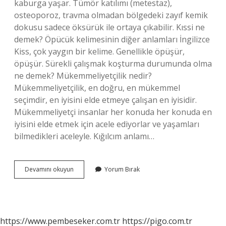
kaburga yaşar. Tümör katılımı (metestaz),
osteoporoz, travma olmadan bölgedeki zayıf kemik
dokusu sadece öksürük ile ortaya çıkabilir. Kıssi ne
demek? Öpücük kelimesinin diğer anlamları İngilizce
Kiss, çok yaygın bir kelime. Genellikle öpüşür,
öpüşür. Sürekli çalışmak koşturma durumunda olma
ne demek? Mükemmeliyetçilik nedir?
Mükemmeliyetçilik, en doğru, en mükemmel
seçimdir, en iyisini elde etmeye çalışan en iyisidir.
Mükemmeliyetçi insanlar her konuda her konuda en
iyisini elde etmek için acele ediyorlar ve yaşamları
bilmedikleri aceleyle. Kığılcım anlamı…
Koştura
Devamını okuyun
Yorum Bırak
Ne
Demek
https://www.pembeseker.com.tr
https://pigo.com.tr