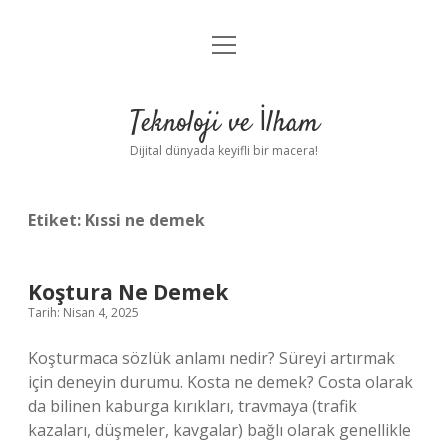
menüyü
Anasayfa
aç
Gizlilik Politikası
Teknoloji ve İlham
Yasal Uyarı
Dijital dünyada keyifli bir macera!
Hakkımızda
Etiket:
Kıssi ne demek
Koştura Ne Demek
Tarih: Nisan 4, 2025
Koşturmaca sözlük anlamı nedir? Süreyi artırmak
için deneyin durumu. Kosta ne demek? Costa olarak
da bilinen kaburga kırıkları, travmaya (trafik
kazaları, düşmeler, kavgalar) bağlı olarak genellikle