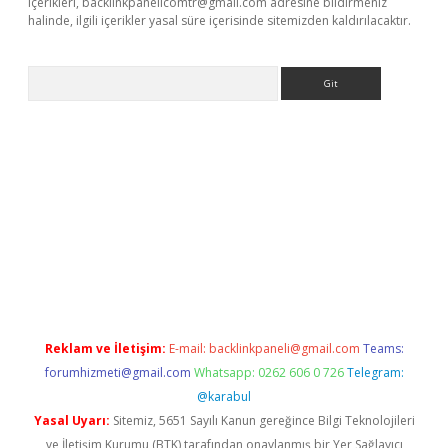
içerikleri,
backlinkpanelicomtr@gmail.com
adresine bildirmeniz
halinde, ilgili içerikler yasal süre içerisinde sitemizden kaldırılacaktır.
Arama
obil giriş
betexper giriş
betexper giriş
Reklam ve İletişim:
E-mail:
backlinkpaneli@gmail.com
Teams:
forumhizmeti@gmail.com
Whatsapp: 0262 606 0 726
Telegram:
@karabul
Yasal Uyarı:
Sitemiz, 5651 Sayılı Kanun gereğince Bilgi Teknolojileri
ve İletişim Kurumu (BTK) tarafından onaylanmış bir Yer Sağlayıcı