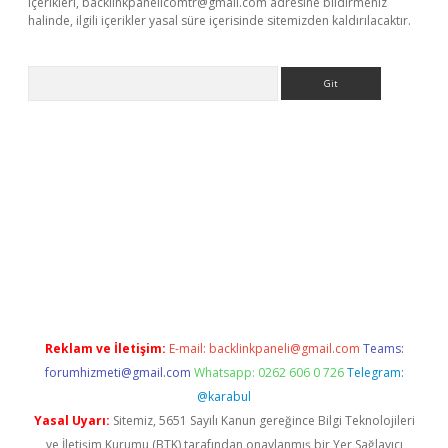
içerikleri,
backlinkpanelicomtr@gmail.com
adresine bildirmeniz
halinde, ilgili içerikler yasal süre içerisinde sitemizden kaldırılacaktır.
Arama
 giriş
betexper giriş
betexper giriş
Reklam ve İletişim:
E-mail:
backlinkpaneli@gmail.com
Teams:
forumhizmeti@gmail.com
Whatsapp: 0262 606 0 726
Telegram:
@karabul
Yasal Uyarı:
Sitemiz, 5651 Sayılı Kanun gereğince Bilgi Teknolojileri
ve İletişim Kurumu (BTK) tarafından onaylanmış bir Yer Sağlayıcı