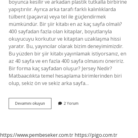
boyunca kesilir ve arkadan plastik tutkalla birbirine
yapıştırılır. Ayrıca arka tarafı farklı kalınlıklarda
tülbent (paçavra) veya tel ile güçlendirmek
mümkündür. Bir şiir kitabı en az kaç sayfa olmalı?
400 sayfadan fazla olan kitaplar, boyutlarıyla
okuyucuyu korkutur ve kitaptan uzaklaşma hissi
yaratır. Bu, yayıncılar olarak bizim deneyimimizdir.
Bu yüzden bir şiir kitabı yayınlamak istiyorsanız, en
az 40 sayfa ve en fazla 400 sayfa olmasını öneririz.
Bir forma kaç sayfadan oluşur? Jersey Nedir?
Matbaacılıkta temel hesaplama birimlerinden biri
olup, sekiz ön ve sekiz arka sayfa…
Amerikan
Devamını okuyun
2 Yorum
Cilt
En
Az
Kaç
Sayfa
https://www.pembeseker.com.tr
https://pigo.com.tr
Olmalı