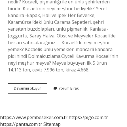
nedir? Kocaeli, pişmanlığı ile en ünlü şehirlerden
biridir. Kocaeli’nin neyi meşhur hediyelik? Yerel
kandira -kapak, Halı ve İpek Her Beverke,
Karamürsel’deki ünlü Carama Sepetleri, şehri
yansıtan buzdolapları, ünlü pişmanlık, Kanlata -
Joggurtu, Saray Halva, Obst ve Meyveler Kocaeli’de
her an satın alacağınız. … Kocaeli’de neyi meşhur
yemek? Kocaelis ünlü yemekler: mancarli kandara
pidi.hindi Dolmaicuzlama.Ciyceli Kavurma Kocaeli’nin
neyi meşhur meyve? Meyve büyüyen ilk 5 ürün
14.113 ton, ceviz 7.996 ton, kiraz 4,668…
Kocaelinin
Devamını okuyun
Yorum Bırak
En
Çok
Neyi
Meşhur
https://www.pembeseker.com.tr
https://pigo.com.tr
https://panta.com.tr
Sitemap