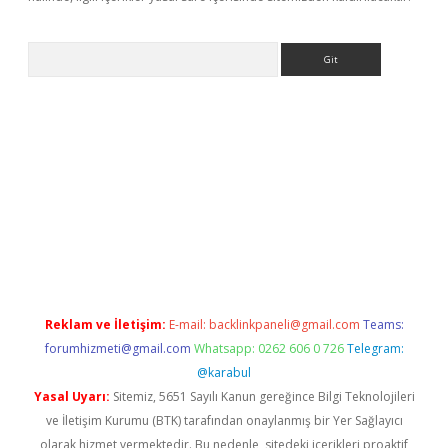
Arama
bil giriş
betexper giriş
betexper giriş
Reklam ve İletişim:
E-mail:
backlinkpaneli@gmail.com
Teams:
forumhizmeti@gmail.com
Whatsapp: 0262 606 0 726
Telegram:
@karabul
Yasal Uyarı:
Sitemiz, 5651 Sayılı Kanun gereğince Bilgi Teknolojileri
ve İletişim Kurumu (BTK) tarafından onaylanmış bir Yer Sağlayıcı
olarak hizmet vermektedir. Bu nedenle, sitedeki içerikleri proaktif