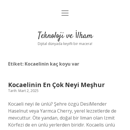
menüyü
Anasayfa
aç
Gizlilik Politikası
Teknoloji ve İlham
Yasal Uyarı
Dijital dünyada keyifli bir macera!
Hakkımızda
Etiket:
Kocaelinin kaç koyu var
Kocaelinin En Çok Neyi Meşhur
Tarih: Mart 2, 2025
Kocaeli neyi ile ünlü? Şehre özgü DesiMender
Haselnut veya Yarmca Cherry, yerel lezzetlerde de
mevcuttur. Öte yandan, doğal bir liman olan Izmit
Körfezi de en ünlü yerlerden biridir. Kocaelis ünlü