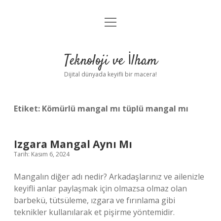
menüyü
Anasayfa
aç
Gizlilik Politikası
Teknoloji ve İlham
Yasal Uyarı
Dijital dünyada keyifli bir macera!
Hakkımızda
Etiket:
Kömürlü mangal mı tüplü mangal mı
Izgara Mangal Aynı Mı
Tarih: Kasım 6, 2024
Mangalın diğer adı nedir? Arkadaşlarınız ve ailenizle
keyifli anlar paylaşmak için olmazsa olmaz olan
barbekü, tütsüleme, ızgara ve fırınlama gibi
teknikler kullanılarak et pişirme yöntemidir.