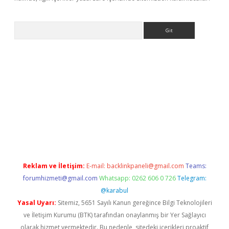
Arama
 giriş
betexper giriş
betexper giriş
Reklam ve İletişim:
E-mail:
backlinkpaneli@gmail.com
Teams:
forumhizmeti@gmail.com
Whatsapp: 0262 606 0 726
Telegram:
@karabul
Yasal Uyarı:
Sitemiz, 5651 Sayılı Kanun gereğince Bilgi Teknolojileri
ve İletişim Kurumu (BTK) tarafından onaylanmış bir Yer Sağlayıcı
olarak hizmet vermektedir. Bu nedenle, sitedeki içerikleri proaktif