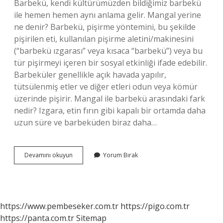
Barbekü, kendi kültürümüzden bildiğimiz barbekü
ile hemen hemen aynı anlama gelir. Mangal yerine
ne denir? Barbekü, pişirme yöntemini, bu şekilde
pişirilen eti, kullanılan pişirme aletini/makinesini
(“barbekü ızgarası” veya kısaca “barbekü”) veya bu
tür pişirmeyi içeren bir sosyal etkinliği ifade edebilir.
Barbeküler genellikle açık havada yapılır,
tütsülenmiş etler ve diğer etleri odun veya kömür
üzerinde pişirir. Mangal ile barbekü arasındaki fark
nedir? Izgara, etin fırın gibi kapalı bir ortamda daha
uzun süre ve barbeküden biraz daha…
Izgara
Devamını okuyun
Yorum Bırak
Mangal
Aynı
Mı
https://www.pembeseker.com.tr
https://pigo.com.tr
https://panta.com.tr
Sitemap