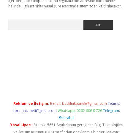
içerikleri,
backlinkpanelicomtr@gmail.com
adresine bildirmeniz
halinde, ilgili içerikler yasal süre içerisinde sitemizden kaldırılacaktır.
Arama
l giriş
betexper giriş
betexper giriş
Reklam ve İletişim:
E-mail:
backlinkpaneli@gmail.com
Teams:
forumhizmeti@gmail.com
Whatsapp: 0262 606 0 726
Telegram:
@karabul
Yasal Uyarı:
Sitemiz, 5651 Sayılı Kanun gereğince Bilgi Teknolojileri
ve İletişim Kurumu (BTK) tarafından onaylanmış bir Yer Sağlayıcı