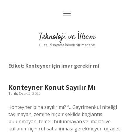
menüyü
Anasayfa
aç
Gizlilik Politikası
Teknoloji ve İlham
Yasal Uyarı
Dijital dünyada keyifli bir macera!
Hakkımızda
Etiket:
Konteyner için imar gerekir mi
Konteyner Konut Sayılır Mı
Tarih: Ocak 5, 2025
Konteyner bina sayılır mı? “…Gayrimenkul niteliği
taşımayan, zemine hiçbir şekilde bağlantısı
bulunmayan, temeli bulunmayan ve imalatı ve
kullanımı için ruhsat alınması gerekmeyen üç adet