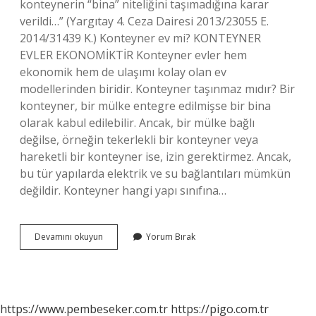
konteynerin “bina” niteliğini taşımadığına karar
verildi…” (Yargıtay 4. Ceza Dairesi 2013/23055 E.
2014/31439 K.) Konteyner ev mi? KONTEYNER
EVLER EKONOMİKTİR Konteyner evler hem
ekonomik hem de ulaşımı kolay olan ev
modellerinden biridir. Konteyner taşınmaz mıdır? Bir
konteyner, bir mülke entegre edilmişse bir bina
olarak kabul edilebilir. Ancak, bir mülke bağlı
değilse, örneğin tekerlekli bir konteyner veya
hareketli bir konteyner ise, izin gerektirmez. Ancak,
bu tür yapılarda elektrik ve su bağlantıları mümkün
değildir. Konteyner hangi yapı sınıfına…
Konteyner
Devamını okuyun
Yorum Bırak
Konut
Sayılır
Mı
https://www.pembeseker.com.tr
https://pigo.com.tr