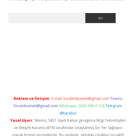
Arama
 giriş
betexper giriş
betexper giriş
Reklam ve İletişim:
E-mail:
backlinkpaneli@gmail.com
Teams:
forumhizmeti@gmail.com
Whatsapp: 0262 606 0 726
Telegram:
@karabul
Yasal Uyarı:
Sitemiz, 5651 Sayılı Kanun gereğince Bilgi Teknolojileri
ve İletişim Kurumu (BTK) tarafından onaylanmış bir Yer Sağlayıcı
olarak hizmet vermektedir. Bu nedenle, sitedeki içerikleri proaktif