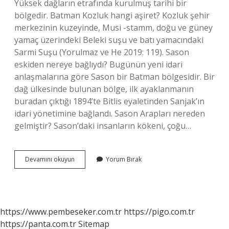
Yüksek dağların etrafında kurulmuş tarihi bir
bölgedir. Batman Kozluk hangi aşiret? Kozluk şehir
merkezinin kuzeyinde, Musi -stamm, doğu ve güney
yamaç üzerindeki Beleki suşu ve batı yamacındaki
Sarmi Suşu (Yorulmaz ve He 2019: 119). Sason
eskiden nereye bağlıydı? Bugünün yeni idari
anlaşmalarına göre Sason bir Batman bölgesidir. Bir
dağ ülkesinde bulunan bölge, ilk ayaklanmanın
buradan çıktığı 1894’te Bitlis eyaletinden Sanjak’ın
idari yönetimine bağlandı. Sason Arapları nereden
gelmiştir? Sason’daki insanların kökeni, çoğu…
Kozluk
Devamını okuyun
Yorum Bırak
Eskiden
Nereye
Bağlıydı
https://www.pembeseker.com.tr
https://pigo.com.tr
https://panta.com.tr
Sitemap