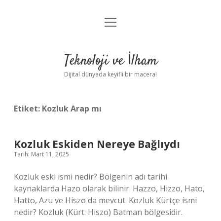
menüyü
Anasayfa
aç
Gizlilik Politikası
Teknoloji ve İlham
Yasal Uyarı
Dijital dünyada keyifli bir macera!
Hakkımızda
Etiket:
Kozluk Arap mı
Kozluk Eskiden Nereye Bağlıydı
Tarih: Mart 11, 2025
Kozluk eski ismi nedir? Bölgenin adı tarihi
kaynaklarda Hazo olarak bilinir. Hazzo, Hizzo, Hato,
Hatto, Azu ve Hiszo da mevcut. Kozluk Kürtçe ismi
nedir? Kozluk (Kürt: Hiszo) Batman bölgesidir.