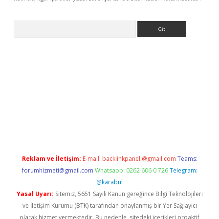
Arama
 giriş
betexper giriş
betexper giriş
Reklam ve İletişim:
E-mail:
backlinkpaneli@gmail.com
Teams:
forumhizmeti@gmail.com
Whatsapp: 0262 606 0 726
Telegram:
@karabul
Yasal Uyarı:
Sitemiz, 5651 Sayılı Kanun gereğince Bilgi Teknolojileri
ve İletişim Kurumu (BTK) tarafından onaylanmış bir Yer Sağlayıcı
olarak hizmet vermektedir. Bu nedenle, sitedeki içerikleri proaktif