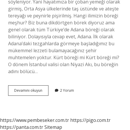
söyleniyor. Yani hayatımıza bir çoban yemeği olarak
girmiş, Orta Asya ülkelerinde taş üstünde ve ateşte
tereyağı ve peynirle pişirilmiş. Hangi ilimizin böreği
meşhur? Biz buna dikdörtgen börek diyoruz ama
genel olarak tüm Türkiye’de Adana böreği olarak
biliniyor. Dolayısıyla cevap evet, Adana. İlk olarak
Adana’daki tezgahlarda görmeye başladığımız bu
mükemmel lezzeti bulamayacağınız şehir
muhtemelen yoktur. Kürt böreği mi Kürt böreği mi?
O dönem İstanbul valisi olan Niyazi Akı, bu böreğin
adını bölücü…
Böreği
Devamını okuyun
2 Yorum
Hangi
Yöreye
Ait
https://www.pembeseker.com.tr
https://pigo.com.tr
https://panta.com.tr
Sitemap