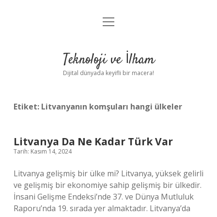
menüyü
Anasayfa
aç
Gizlilik Politikası
Teknoloji ve İlham
Yasal Uyarı
Dijital dünyada keyifli bir macera!
Hakkımızda
Etiket:
Litvanyanın komşuları hangi ülkeler
Litvanya Da Ne Kadar Türk Var
Tarih: Kasım 14, 2024
Litvanya gelişmiş bir ülke mi? Litvanya, yüksek gelirli
ve gelişmiş bir ekonomiye sahip gelişmiş bir ülkedir.
İnsani Gelişme Endeksi’nde 37. ve Dünya Mutluluk
Raporu’nda 19. sırada yer almaktadır. Litvanya’da