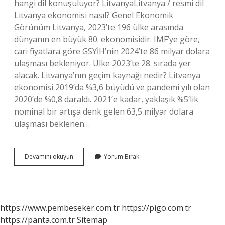
hangi dil konuşuluyor? LitvanyaLitvanya / resmi dil
Litvanya ekonomisi nasıl? Genel Ekonomik
Görünüm Litvanya, 2023’te 196 ülke arasında
dünyanın en büyük 80. ekonomisidir. IMF’ye göre,
cari fiyatlara göre GSYİH’nin 2024’te 86 milyar dolara
ulaşması bekleniyor. Ülke 2023’te 28. sırada yer
alacak. Litvanya’nın geçim kaynağı nedir? Litvanya
ekonomisi 2019’da %3,6 büyüdü ve pandemi yılı olan
2020’de %0,8 daraldı. 2021’e kadar, yaklaşık %5’lik
nominal bir artışa denk gelen 63,5 milyar dolara
ulaşması beklenen…
Litvanya
Devamını okuyun
Yorum Bırak
Da
Ne
Kadar
Türk
Var
https://www.pembeseker.com.tr
https://pigo.com.tr
https://panta.com.tr
Sitemap