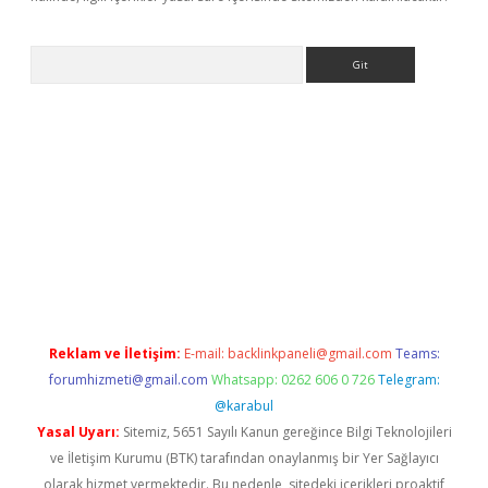
Arama
mobil giriş
betexper giriş
betexper giriş
Reklam ve İletişim:
E-mail:
backlinkpaneli@gmail.com
Teams:
forumhizmeti@gmail.com
Whatsapp: 0262 606 0 726
Telegram:
@karabul
Yasal Uyarı:
Sitemiz, 5651 Sayılı Kanun gereğince Bilgi Teknolojileri
ve İletişim Kurumu (BTK) tarafından onaylanmış bir Yer Sağlayıcı
olarak hizmet vermektedir. Bu nedenle, sitedeki içerikleri proaktif