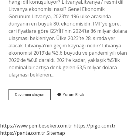
hangi dil konuşuluyor? LitvanyaLitvanya / resmi dil
Litvanya ekonomisi nasıl? Genel Ekonomik
Görünüm Litvanya, 2023’te 196 ülke arasında
dünyanın en büyük 80. ekonomisidir. IMF’ye göre,
cari fiyatlara göre GSYİH’nin 2024’te 86 milyar dolara
ulaşması bekleniyor. Ülke 2023’te 28. sırada yer
alacak. Litvanya’nın geçim kaynağı nedir? Litvanya
ekonomisi 2019’da %3,6 büyüdü ve pandemi yılı olan
2020’de %0,8 daraldı. 2021’e kadar, yaklaşık %5’lik
nominal bir artışa denk gelen 63,5 milyar dolara
ulaşması beklenen…
Litvanya
Devamını okuyun
Yorum Bırak
Da
Ne
Kadar
Türk
Var
https://www.pembeseker.com.tr
https://pigo.com.tr
https://panta.com.tr
Sitemap