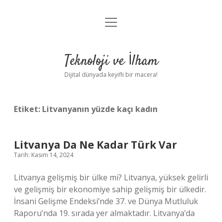
menüyü
Anasayfa
aç
Gizlilik Politikası
Teknoloji ve İlham
Yasal Uyarı
Dijital dünyada keyifli bir macera!
Hakkımızda
Etiket:
Litvanyanın yüzde kaçı kadın
Litvanya Da Ne Kadar Türk Var
Tarih: Kasım 14, 2024
Litvanya gelişmiş bir ülke mi? Litvanya, yüksek gelirli
ve gelişmiş bir ekonomiye sahip gelişmiş bir ülkedir.
İnsani Gelişme Endeksi’nde 37. ve Dünya Mutluluk
Raporu’nda 19. sırada yer almaktadır. Litvanya’da