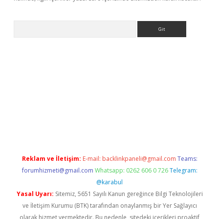
Arama
 giriş
betexper giriş
betexper giriş
Reklam ve İletişim:
E-mail:
backlinkpaneli@gmail.com
Teams:
forumhizmeti@gmail.com
Whatsapp: 0262 606 0 726
Telegram:
@karabul
Yasal Uyarı:
Sitemiz, 5651 Sayılı Kanun gereğince Bilgi Teknolojileri
ve İletişim Kurumu (BTK) tarafından onaylanmış bir Yer Sağlayıcı
olarak hizmet vermektedir. Bu nedenle, sitedeki içerikleri proaktif