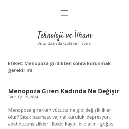
menüyü
Anasayfa
aç
Gizlilik Politikası
Teknoloji ve İlham
Yasal Uyarı
Dijital dünyada keyifli bir macera!
Hakkımızda
Etiket:
Menopoza girdikten sonra korunmak
gerekir mi
Menopoza Giren Kadında Ne Değişir
Tarih: Eylül 6, 2024
Menopoza girerken vücutta ne gibi değişiklikler
olur? Sıcak basması, vajinal kuruluk, depresyon,
adet düzensizlikleri, libido kaybı, kilo alımı, göğüs