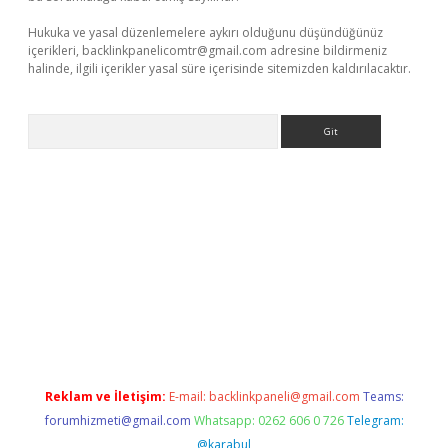
Hukuka ve yasal düzenlemelere aykırı olduğunu düşündüğünüz
içerikleri,
backlinkpanelicomtr@gmail.com
adresine bildirmeniz
halinde, ilgili içerikler yasal süre içerisinde sitemizden kaldırılacaktır.
Arama
 giriş
betexper giriş
betexper giriş
Reklam ve İletişim:
E-mail:
backlinkpaneli@gmail.com
Teams:
forumhizmeti@gmail.com
Whatsapp: 0262 606 0 726
Telegram:
@karabul