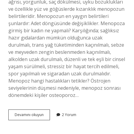
ağrısı, yorgunluk, saç dökülmesi, uyku bozuklukları
ve özellikle yüz ve göğüslerde kızarıklık menopozun
belirtileridir. Menopozun en yaygın belirtileri
şunlardır: Adet döngüsünde değişiklikler. Menopoza
girmiş bir kadın ne yapmalı? Karşılığında; sağlıksız
hazır gıdalardan mümkün olduğunca uzak
durulmalı, trans yağ tüketiminden kaçınılmalı, sebze
ve meyveden zengin beslenmeden kaçınılmalı,
alkolden uzak durulmalı, düzenli ve tek eşli bir cinsel
yaşam sürülmeli, stressiz bir hayat tercih edilmeli,
spor yapılmalı ve sigaradan uzak durulmalıdır.
Menopoz hangi hastalıkları tetikler? Östrojen
seviyelerinin düşmesi nedeniyle, menopoz sonrası
dönemdeki kişiler osteoporoz…
Menopoza
Devamını okuyun
2 Yorum
Giren
Kadında
Ne