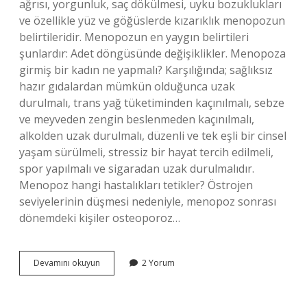
ağrısı, yorgunluk, saç dökülmesi, uyku bozuklukları
ve özellikle yüz ve göğüslerde kızarıklık menopozun
belirtileridir. Menopozun en yaygın belirtileri
şunlardır: Adet döngüsünde değişiklikler. Menopoza
girmiş bir kadın ne yapmalı? Karşılığında; sağlıksız
hazır gıdalardan mümkün olduğunca uzak
durulmalı, trans yağ tüketiminden kaçınılmalı, sebze
ve meyveden zengin beslenmeden kaçınılmalı,
alkolden uzak durulmalı, düzenli ve tek eşli bir cinsel
yaşam sürülmeli, stressiz bir hayat tercih edilmeli,
spor yapılmalı ve sigaradan uzak durulmalıdır.
Menopoz hangi hastalıkları tetikler? Östrojen
seviyelerinin düşmesi nedeniyle, menopoz sonrası
dönemdeki kişiler osteoporoz…
Menopoza
Devamını okuyun
2 Yorum
Giren
Kadında
Ne