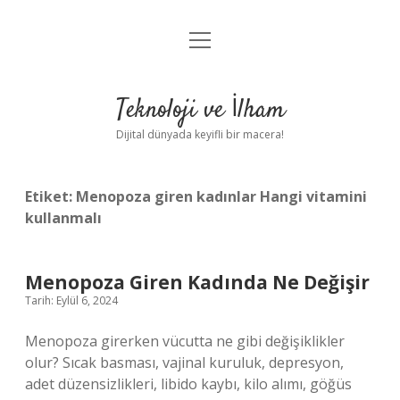
menüyü
Anasayfa
aç
Gizlilik Politikası
Teknoloji ve İlham
Yasal Uyarı
Dijital dünyada keyifli bir macera!
Hakkımızda
Etiket:
Menopoza giren kadınlar Hangi vitamini
kullanmalı
Menopoza Giren Kadında Ne Değişir
Tarih: Eylül 6, 2024
Menopoza girerken vücutta ne gibi değişiklikler
olur? Sıcak basması, vajinal kuruluk, depresyon,
adet düzensizlikleri, libido kaybı, kilo alımı, göğüs