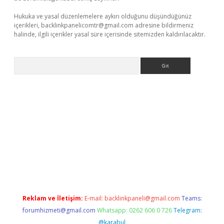
Hukuka ve yasal düzenlemelere aykırı olduğunu düşündüğünüz
içerikleri,
backlinkpanelicomtr@gmail.com
adresine bildirmeniz
halinde, ilgili içerikler yasal süre içerisinde sitemizden kaldırılacaktır.
Arama
 giriş
betexper giriş
betexper giriş
Reklam ve İletişim:
E-mail:
backlinkpaneli@gmail.com
Teams:
forumhizmeti@gmail.com
Whatsapp: 0262 606 0 726
Telegram:
@karabul