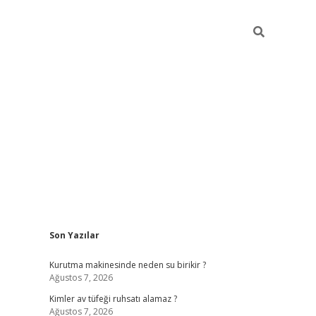
Sidebar
Son Yazılar
ilbet mobil giriş
bet
Kurutma makinesinde neden su birikir ?
Ağustos 7, 2026
Kimler av tüfeği ruhsatı alamaz ?
Ağustos 7, 2026