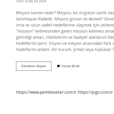
Tarih: Aralık 24, 2024
Misyon tanımı nedir? Misyon, bir örgütün varlık nede
tanımlayan ifadedir. Misyon görevi ne demek? Görev
orta ve uzun vadeli hedeflerine ulaşmak için üstlen
“mission” kelimesinden gelen mission kelimesi ama
getirdiği amacı, niteliklerini ve faaliyet alanlarını if
hedeflerini içerir. Vizyon ve misyon arasındaki fark
hedeflerini anlatır. Bir kurum, şirket veya toplulu
Misyon
Devamını okuyun
Yorum Bırak
Ne
Anlama
Gelir
https://www.pembeseker.com.tr
https://pigo.com.tr