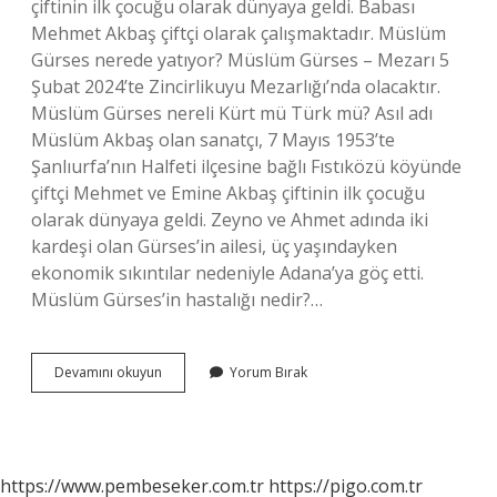
çiftinin ilk çocuğu olarak dünyaya geldi. Babası
Mehmet Akbaş çiftçi olarak çalışmaktadır. Müslüm
Gürses nerede yatıyor? Müslüm Gürses – Mezarı 5
Şubat 2024’te Zincirlikuyu Mezarlığı’nda olacaktır.
Müslüm Gürses nereli Kürt mü Türk mü? Asıl adı
Müslüm Akbaş olan sanatçı, 7 Mayıs 1953’te
Şanlıurfa’nın Halfeti ilçesine bağlı Fıstıközü köyünde
çiftçi Mehmet ve Emine Akbaş çiftinin ilk çocuğu
olarak dünyaya geldi. Zeyno ve Ahmet adında iki
kardeşi olan Gürses’in ailesi, üç yaşındayken
ekonomik sıkıntılar nedeniyle Adana’ya göç etti.
Müslüm Gürses’in hastalığı nedir?…
Müslüm
Devamını okuyun
Yorum Bırak
Gürses
Trt
Yasağı
Neden
https://www.pembeseker.com.tr
https://pigo.com.tr