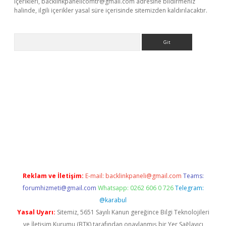
içerikleri,
backlinkpanelicomtr@gmail.com
adresine bildirmeniz
halinde, ilgili içerikler yasal süre içerisinde sitemizden kaldırılacaktır.
Arama
 giriş
betexper giriş
betexper giriş
Reklam ve İletişim:
E-mail:
backlinkpaneli@gmail.com
Teams:
forumhizmeti@gmail.com
Whatsapp: 0262 606 0 726
Telegram:
@karabul
Yasal Uyarı:
Sitemiz, 5651 Sayılı Kanun gereğince Bilgi Teknolojileri
ve İletişim Kurumu (BTK) tarafından onaylanmış bir Yer Sağlayıcı