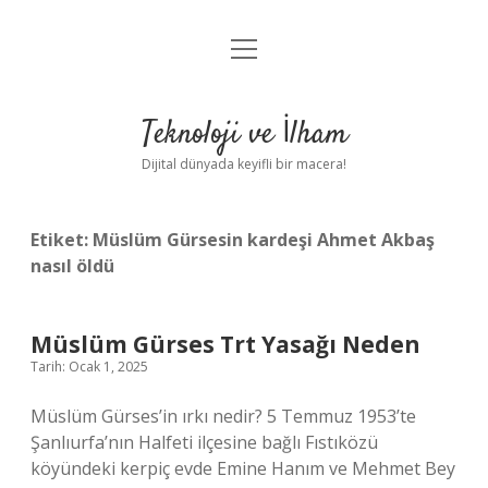
menüyü
Anasayfa
aç
Gizlilik Politikası
Teknoloji ve İlham
Yasal Uyarı
Dijital dünyada keyifli bir macera!
Hakkımızda
Etiket:
Müslüm Gürsesin kardeşi Ahmet Akbaş
nasıl öldü
Müslüm Gürses Trt Yasağı Neden
Tarih: Ocak 1, 2025
Müslüm Gürses’in ırkı nedir? 5 Temmuz 1953’te
Şanlıurfa’nın Halfeti ilçesine bağlı Fıstıközü
köyündeki kerpiç evde Emine Hanım ve Mehmet Bey