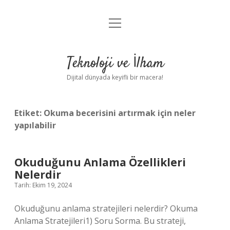
menüyü
Anasayfa
aç
Gizlilik Politikası
Teknoloji ve İlham
Yasal Uyarı
Dijital dünyada keyifli bir macera!
Hakkımızda
Etiket:
Okuma becerisini artırmak için neler
yapılabilir
Okuduğunu Anlama Özellikleri
Nelerdir
Tarih: Ekim 19, 2024
Okuduğunu anlama stratejileri nelerdir? Okuma
Anlama Stratejileri1) Soru Sorma. Bu strateji,