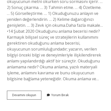
okuyucunun metni okurken soru sormasını içerir. …
2) Sonuç çıkarma. … 3) Tahmin etme. … 4) Özetleme.
… 5) Görselleştirme. … 1) Okuduğunuzu anlayın ve
yeniden değerlendirin. … 2) Kelime dağarcığınızı
genişletin. … 3) Zevk için okuma.Daha fazla makale…
•14 Şubat 2020 Okuduğunu anlama becerisi nedir?
Karmaşık bilişsel süreç ve stratejilerin kullanımını
gerektiren okuduğunu anlama becerisi,
okuyucunun sorumluluğundadır; yazarın, verilen
bilgiyi önceki bilgi ve deneyimleriyle ilişkilendirerek
anlamı yapılandırdığı aktif bir süreçtir. Okuduğunu
anlamama nedir? Okuma anlama, yazılı materyali
işleme, anlamını kavrama ve bunu okuyucunun
bilgisine bağlama yeteneğidir. Okuma anlama ve…
Okuduğunu
Devamını okuyun
Yorum Bırak
Anlama
Özellikleri
Nelerdir