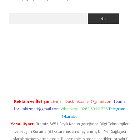
Arama
 giriş
betexper giriş
betexper giriş
Reklam ve İletişim:
E-mail:
backlinkpaneli@gmail.com
Teams:
forumhizmeti@gmail.com
Whatsapp: 0262 606 0 726
Telegram:
@karabul
Yasal Uyarı:
Sitemiz, 5651 Sayılı Kanun gereğince Bilgi Teknolojileri
ve İletişim Kurumu (BTK) tarafından onaylanmış bir Yer Sağlayıcı
olarak hizmet vermektedir. Bu nedenle, sitedeki içerikleri proaktif