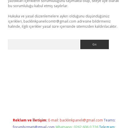
yazdıkları içeriklerin sorumluluğunu taşımakta olup, siteye üye olarak
bu sorumluluğu kabul etmiş sayılırlar.
Hukuka ve yasal düzenlemelere aykırı olduğunu düşündüğünüz
içerikleri,
backlinkpanelicomtr@gmail.com
adresine bildirmeniz
halinde, ilgili içerikler yasal süre içerisinde sitemizden kaldırılacaktır.
Arama
 giriş
betexper giriş
betexper giriş
Reklam ve İletişim:
E-mail:
backlinkpaneli@gmail.com
Teams:
forumhizmeti@gmail.com
Whatsapp: 0262 606 0 726
Telegram: