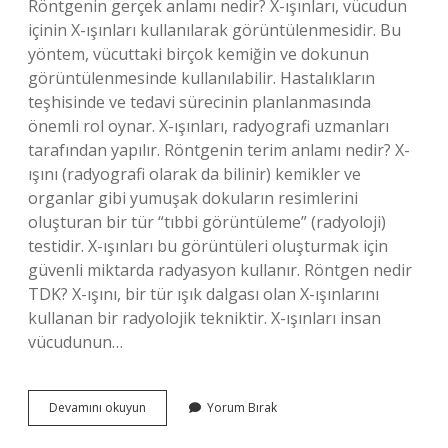
Röntgenin gerçek anlamı nedir? X-ışınları, vücudun
içinin X-ışınları kullanılarak görüntülenmesidir. Bu
yöntem, vücuttaki birçok kemiğin ve dokunun
görüntülenmesinde kullanılabilir. Hastalıkların
teşhisinde ve tedavi sürecinin planlanmasında
önemli rol oynar. X-ışınları, radyografi uzmanları
tarafından yapılır. Röntgenin terim anlamı nedir? X-
ışını (radyografi olarak da bilinir) kemikler ve
organlar gibi yumuşak dokuların resimlerini
oluşturan bir tür “tıbbi görüntüleme” (radyoloji)
testidir. X-ışınları bu görüntüleri oluşturmak için
güvenli miktarda radyasyon kullanır. Röntgen nedir
TDK? X-ışını, bir tür ışık dalgası olan X-ışınlarını
kullanan bir radyolojik tekniktir. X-ışınları insan
vücudunun…
Röntgen
Devamını okuyun
Yorum Bırak
Kelimesinin
Sözlük