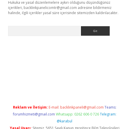
Hukuka ve yasal düzenlemelere aykırı olduğunu düşündüğünüz
içerikleri,
backlinkpanelicomtr@gmail.com
adresine bildirmeniz
halinde, ilgili içerikler yasal süre içerisinde sitemizden kaldırılacaktır.
Arama
 giriş
betexper giriş
betexper giriş
Reklam ve İletişim:
E-mail:
backlinkpaneli@gmail.com
Teams:
forumhizmeti@gmail.com
Whatsapp: 0262 606 0 726
Telegram:
@karabul
Yasal Uyarı:
Sitemiz, 5651 Sayılı Kanun gereğince Bilgi Teknolojileri