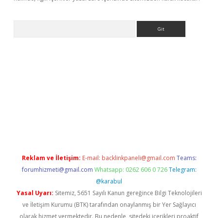
Arama
 giriş
betexper giriş
betexper giriş
Reklam ve İletişim:
E-mail:
backlinkpaneli@gmail.com
Teams:
forumhizmeti@gmail.com
Whatsapp: 0262 606 0 726
Telegram:
@karabul
Yasal Uyarı:
Sitemiz, 5651 Sayılı Kanun gereğince Bilgi Teknolojileri
ve İletişim Kurumu (BTK) tarafından onaylanmış bir Yer Sağlayıcı
olarak hizmet vermektedir. Bu nedenle, sitedeki içerikleri proaktif