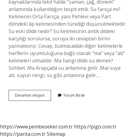
kaynaklarında tekil halde “zaman, çağ, dönem”
anlamında kullanıldığını tespit ettik. Su farsça mı?
Kelimenin Orta Farsça, yani Pehlevi veya Part
dilindeki āp kelimesinden türediği düşünülmektedir.
Su eski dilde nedir? Su kelimesinin antik dildeki
karşılığı sorulursa, soruya iki cevaptan birini
yazmalısınız. Cevap, bulmacadaki diğer kelimelerle
harflerin uyumluluğuna bağlı olarak “ma” veya “ab”
kelimeleri olmalıdır. Ma hangi dilde su demek?
Sohbet. Ma Arapçada su anlamına gelir. Mai suya
ait, suyun rengi, su gibi anlamına gelir.…
Su
Devamını okuyun
Yorum Bırak
Kökeni
Hangi
Dil
https://www.pembeseker.com.tr
https://pigo.com.tr
https://panta.com.tr
Sitemap