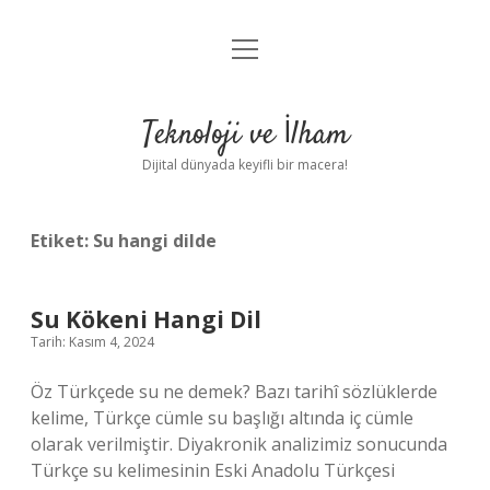
menüyü
Anasayfa
aç
Gizlilik Politikası
Teknoloji ve İlham
Yasal Uyarı
Dijital dünyada keyifli bir macera!
Hakkımızda
Etiket:
Su hangi dilde
Su Kökeni Hangi Dil
Tarih: Kasım 4, 2024
Öz Türkçede su ne demek? Bazı tarihî sözlüklerde
kelime, Türkçe cümle su başlığı altında iç cümle
olarak verilmiştir. Diyakronik analizimiz sonucunda
Türkçe su kelimesinin Eski Anadolu Türkçesi