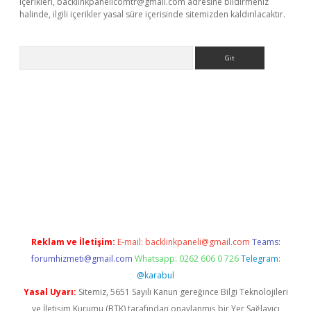
içerikleri,
backlinkpanelicomtr@gmail.com
adresine bildirmeniz
halinde, ilgili içerikler yasal süre içerisinde sitemizden kaldırılacaktır.
Arama
 giriş
betexper giriş
betexper giriş
Reklam ve İletişim:
E-mail:
backlinkpaneli@gmail.com
Teams:
forumhizmeti@gmail.com
Whatsapp: 0262 606 0 726
Telegram:
@karabul
Yasal Uyarı:
Sitemiz, 5651 Sayılı Kanun gereğince Bilgi Teknolojileri
ve İletişim Kurumu (BTK) tarafından onaylanmış bir Yer Sağlayıcı