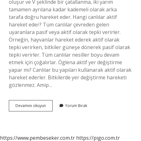
oluşur ve V şeklinde bir çatallanma, iki yarım
tamamen ayrılana kadar kademeli olarak arka
tarafa doğru hareket eder. Hangi canlılar aktif
hareket eder? Tüm canlılar çevreden gelen
uyaranlara pasif veya aktif olarak tepki verirler.
Örneğin, hayvanlar hareket ederek aktif olarak
tepki verirken, bitkiler güneşe dönerek pasif olarak
tepki verirler. Tüm canlılar nesiller boyu devam
etmek için çoğalırlar. Öglena aktif yer değiştirme
yapar mı? Canlılar bu yapıları kullanarak aktif olarak
hareket ederler. Bitkilerde yer değiştirme hareketi
gözlenmez. Amip…
Öglena
Devamını okuyun
Yorum Bırak
Aktif
Hareket
Edebilir
Mi
https://www.pembeseker.com.tr
https://pigo.com.tr