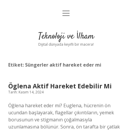
menüyü
Anasayfa
aç
Gizlilik Politikası
Teknoloji ve İlham
Yasal Uyarı
Dijital dünyada keyifli bir macera!
Hakkımızda
Etiket:
Süngerler aktif hareket eder mi
Öglena Aktif Hareket Edebilir Mi
Tarih: Kasım 14, 2024
Öğlena hareket eder mi? Euglena, hücrenin ön
ucundan başlayarak, flagellar çıkıntıların, yemek
borusunun ve stigmanın çoğalmasıyla
uzunlamasına bölünür. Sonra, ön tarafta bir çatlak