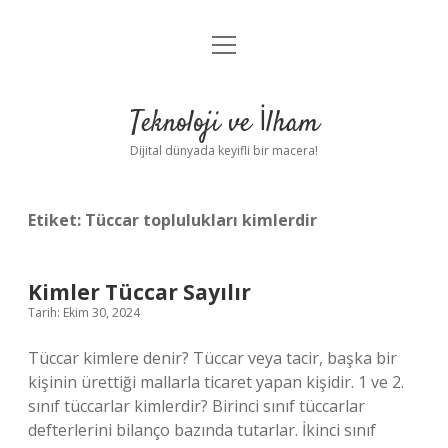
menüyü
Anasayfa
aç
Gizlilik Politikası
Teknoloji ve İlham
Yasal Uyarı
Dijital dünyada keyifli bir macera!
Hakkımızda
Etiket:
Tüccar toplulukları kimlerdir
Kimler Tüccar Sayılır
Tarih: Ekim 30, 2024
Tüccar kimlere denir? Tüccar veya tacir, başka bir
kişinin ürettiği mallarla ticaret yapan kişidir. 1 ve 2.
sınıf tüccarlar kimlerdir? Birinci sınıf tüccarlar
defterlerini bilanço bazında tutarlar. İkinci sınıf