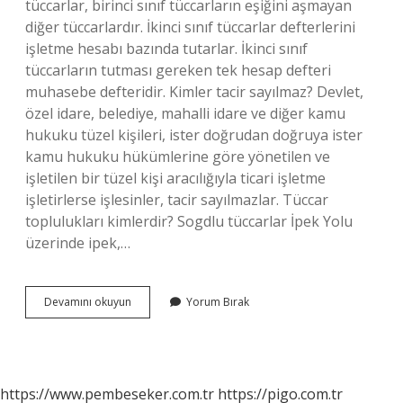
tüccarlar, birinci sınıf tüccarların eşiğini aşmayan
diğer tüccarlardır. İkinci sınıf tüccarlar defterlerini
işletme hesabı bazında tutarlar. İkinci sınıf
tüccarların tutması gereken tek hesap defteri
muhasebe defteridir. Kimler tacir sayılmaz? Devlet,
özel idare, belediye, mahalli idare ve diğer kamu
hukuku tüzel kişileri, ister doğrudan doğruya ister
kamu hukuku hükümlerine göre yönetilen ve
işletilen bir tüzel kişi aracılığıyla ticari işletme
işletirlerse işlesinler, tacir sayılmazlar. Tüccar
toplulukları kimlerdir? Sogdlu tüccarlar İpek Yolu
üzerinde ipek,…
Kimler
Devamını okuyun
Yorum Bırak
Tüccar
Sayılır
https://www.pembeseker.com.tr
https://pigo.com.tr