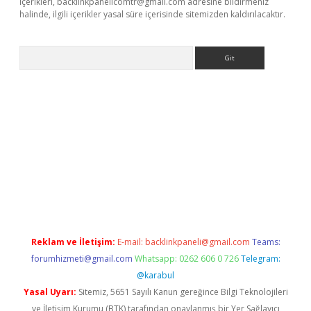
içerikleri,
backlinkpanelicomtr@gmail.com
adresine bildirmeniz
halinde, ilgili içerikler yasal süre içerisinde sitemizden kaldırılacaktır.
Arama
l giriş
betexper giriş
betexper giriş
Reklam ve İletişim:
E-mail:
backlinkpaneli@gmail.com
Teams:
forumhizmeti@gmail.com
Whatsapp: 0262 606 0 726
Telegram:
@karabul
Yasal Uyarı:
Sitemiz, 5651 Sayılı Kanun gereğince Bilgi Teknolojileri
ve İletişim Kurumu (BTK) tarafından onaylanmış bir Yer Sağlayıcı