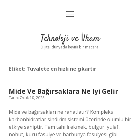
menüyü
Anasayfa
aç
Gizlilik Politikası
Teknoloji ve İlham
Yasal Uyarı
Dijital dünyada keyifli bir macera!
Hakkımızda
Etiket:
Tuvalete en hızlı ne çıkartır
Mide Ve Bağırsaklara Ne Iyi Gelir
Tarih: Ocak 10, 2025
Mide ve bağırsakları ne rahatlatır? Kompleks
karbonhidratlar sindirim sistemi üzerinde olumlu bir
etkiye sahiptir. Tam tahıllı ekmek, bulgur, yulaf,
nohut, kuru fasulye ve barbunya fasulyesi gibi