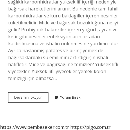
sağlıklı karbonhidratlar yüksek lif içeriği nedeniyle
bağırsak hareketlerini artırır. Bu nedenle tam tahıllı
karbonhidratlar ve kuru baklagiller içeren besinler
tüketilmelidir. Mide ve bağırsak bozukluğuna ne iyi
gelir? Probiyotik bakteriler içeren yoğurt, ayran ve
kefir gibi besinler enfeksiyonların ortadan
kaldırılmasına ve ishalin önlenmesine yardımcı olur.
Ayrıca haşlanmış patates ve pirinç yemek de
bağırsaklardaki su emilimini artırdığı için ishali
hafifletir. Mide ve bağırsağı ne temizler? Yüksek lifli
yiyecekler: Yüksek lifli yiyecekler yemek kolon
temizliği için olmazsa…
Mide
Devamını okuyun
Yorum Bırak
Ve
Bağırsaklara
Ne
Iyi
Gelir
https://www.pembeseker.com.tr
https://pigo.com.tr