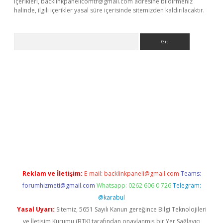
içerikleri,
backlinkpanelicomtr@gmail.com
adresine bildirmeniz
halinde, ilgili içerikler yasal süre içerisinde sitemizden kaldırılacaktır.
Arama
 giriş
betexper giriş
betexper giriş
Reklam ve İletişim:
E-mail:
backlinkpaneli@gmail.com
Teams:
forumhizmeti@gmail.com
Whatsapp: 0262 606 0 726
Telegram:
@karabul
Yasal Uyarı:
Sitemiz, 5651 Sayılı Kanun gereğince Bilgi Teknolojileri
ve İletişim Kurumu (BTK) tarafından onaylanmış bir Yer Sağlayıcı