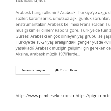
Tarih: Kasım 14, 2024
Arabesk hangi ülkenin? Arabesk, Türkiye’ye özgü du
sözler; karamsarlık, umutsuz aşk, günlük sorunlar, 
enstrümantaldir. Arabesk kelimesi Fransızcadan Türk
müziği kimler dinler? Rapora göre, Türkiye’de tüm
Gürses. Arabeski en çok dinleyen yaş grubu ise şaşı
Türkiye’de 18-24 yaş aralığındaki gençler yüzde 46’l
yasakladı? Arabesk müziğin gelişimi için gereken d
Aksine, arabesk müzik 1970’lerde…
Yabancılarda
Devamını okuyun
Yorum Bırak
Arabesk
Var
Mı
https://www.pembeseker.com.tr
https://pigo.com.tr