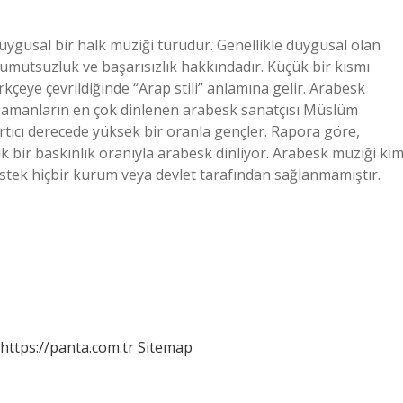
ygusal bir halk müziği türüdür. Genellikle duygusal olan
umutsuzluk ve başarısızlık hakkındadır. Küçük bir kısmı
çeye çevrildiğinde “Arap stili” anlamına gelir. Arabesk
 zamanların en çok dinlenen arabesk sanatçısı Müslüm
rtıcı derecede yüksek bir oranla gençler. Rapora göre,
ık bir baskınlık oranıyla arabesk dinliyor. Arabesk müziği ki
estek hiçbir kurum veya devlet tarafından sağlanmamıştır.
https://panta.com.tr
Sitemap