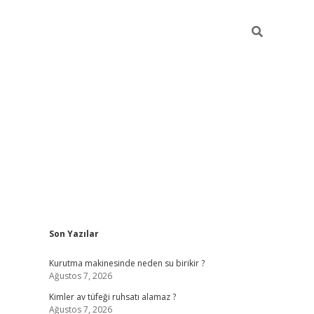
Sidebar
Son Yazılar
ilbet mobil giriş
bete
Kurutma makinesinde neden su birikir ?
Ağustos 7, 2026
Kimler av tüfeği ruhsatı alamaz ?
Ağustos 7, 2026