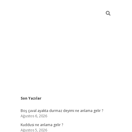
Sidebar
Son Yazılar
ilbet mobil gi
Boş çuval ayakta durmaz deyimi ne anlama gelir ?
Ağustos 6, 2026
Kuddusi ne anlama gelir ?
Ağustos 5, 2026