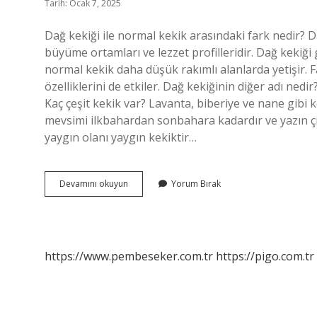
Tarih: Ocak 7, 2025
Dağ kekiği ile normal kekik arasındaki fark nedir? Da
büyüme ortamları ve lezzet profilleridir. Dağ kekiği
normal kekik daha düşük rakımlı alanlarda yetişir. F
özelliklerini de etkiler. Dağ kekiğinin diğer adı nedir
Kaç çeşit kekik var? Lavanta, biberiye ve nane gibi 
mevsimi ilkbahardan sonbahara kadardır ve yazın çiç
yaygın olanı yaygın kekiktir…
Kekik
Devamını okuyun
Yorum Bırak
Ve
Dağ
Kekiği
Aynı
Mı
https://www.pembeseker.com.tr
https://pigo.com.tr