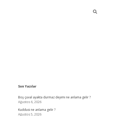
Sidebar
Son Yazılar
ilbet mobil
Boş çuval ayakta durmaz deyimi ne anlama gelir ?
Ağustos 6, 2026
Kuddusi ne anlama gelir ?
Ağustos 5, 2026