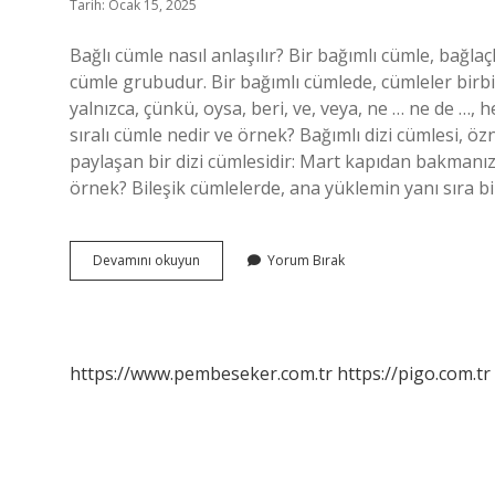
Tarih: Ocak 15, 2025
Bağlı cümle nasıl anlaşılır? Bir bağımlı cümle, bağl
cümle grubudur. Bir bağımlı cümlede, cümleler birbir
yalnızca, çünkü, oysa, beri, ve, veya, ne … ne de …, he
sıralı cümle nedir ve örnek? Bağımlı dizi cümlesi, ö
paylaşan bir dizi cümlesidir: Mart kapıdan bakmanıza
örnek? Bileşik cümlelerde, ana yüklemin yanı sıra b
Bagli
Devamını okuyun
Yorum Bırak
Cumle
Nasil
Bulunur
https://www.pembeseker.com.tr
https://pigo.com.tr