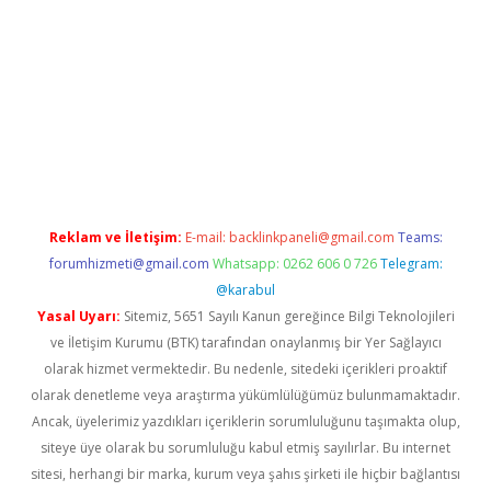
iriş
betexper giriş
Reklam ve İletişim:
E-mail:
backlinkpaneli@gmail.com
Teams:
forumhizmeti@gmail.com
Whatsapp: 0262 606 0 726
Telegram:
@karabul
Yasal Uyarı:
Sitemiz, 5651 Sayılı Kanun gereğince Bilgi Teknolojileri
ve İletişim Kurumu (BTK) tarafından onaylanmış bir Yer Sağlayıcı
olarak hizmet vermektedir. Bu nedenle, sitedeki içerikleri proaktif
olarak denetleme veya araştırma yükümlülüğümüz bulunmamaktadır.
Ancak, üyelerimiz yazdıkları içeriklerin sorumluluğunu taşımakta olup,
siteye üye olarak bu sorumluluğu kabul etmiş sayılırlar. Bu internet
sitesi, herhangi bir marka, kurum veya şahıs şirketi ile hiçbir bağlantısı