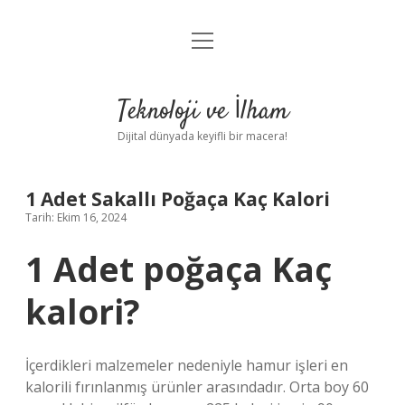
menüyü
Anasayfa
aç
Gizlilik Politikası
Teknoloji ve İlham
Yasal Uyarı
Dijital dünyada keyifli bir macera!
Hakkımızda
1 Adet Sakallı Poğaça Kaç Kalori
Tarih: Ekim 16, 2024
1 Adet poğaça Kaç
kalori?
İçerdikleri malzemeler nedeniyle hamur işleri en
kalorili fırınlanmış ürünler arasındadır. Orta boy 60