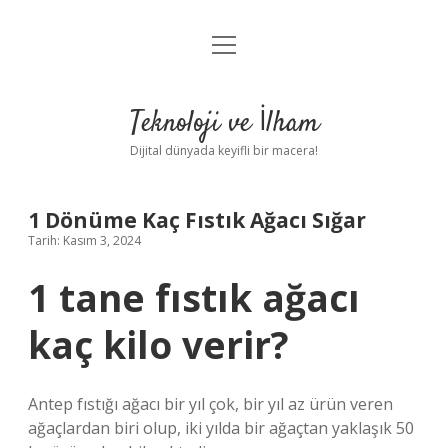
menüyü
Anasayfa
aç
Gizlilik Politikası
Teknoloji ve İlham
Yasal Uyarı
Dijital dünyada keyifli bir macera!
Hakkımızda
1 Dönüme Kaç Fıstık Ağacı Sığar
Tarih: Kasım 3, 2024
1 tane fıstık ağacı
kaç kilo verir?
Antep fıstığı ağacı bir yıl çok, bir yıl az ürün veren
ağaçlardan biri olup, iki yılda bir ağaçtan yaklaşık 50