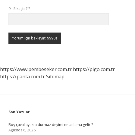
9 - 5 kaçtır?
*
https://www.pembeseker.com.tr
https://pigo.com.tr
https://panta.com.tr
Sitemap
Sidebar
Son Yazılar
Boş çuval ayakta durmaz deyimi ne anlama gelir ?
Ağustos 6, 2026