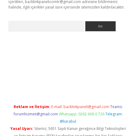
içerikleri,
backlinkpanelicomtr@gmail.com
adresine bildirmeniz
halinde, ilgili içerikler yasal süre içerisinde sitemizden kaldırılacaktır.
Arama
er giriş
betexper giriş
Reklam ve İletişim:
E-mail:
backlinkpaneli@gmail.com
Teams:
forumhizmeti@gmail.com
Whatsapp: 0262 606 0 726
Telegram:
@karabul
Yasal Uyarı:
Sitemiz, 5651 Sayılı Kanun gereğince Bilgi Teknolojileri
ve İletişim Kurumu (BTK) tarafından onaylanmış bir Yer Sağlayıcı