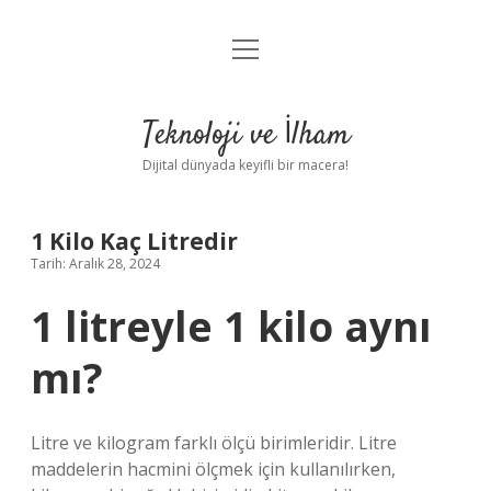
menüyü
Anasayfa
aç
Gizlilik Politikası
Teknoloji ve İlham
Yasal Uyarı
Dijital dünyada keyifli bir macera!
Hakkımızda
1 Kilo Kaç Litredir
Tarih: Aralık 28, 2024
1 litreyle 1 kilo aynı
mı?
Litre ve kilogram farklı ölçü birimleridir. Litre
maddelerin hacmini ölçmek için kullanılırken,