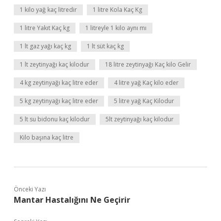
1 kilo yağ kaç litredir
1 litre Kola Kaç Kg
1 litre Yakıt Kaç kg
1 litreyle 1 kilo aynı mı
1 lt gaz yağı kaç kg
1 lt süt kaç kg
1 lt zeytinyağı kaç kilodur
18 litre zeytinyağı Kaç kilo Gelir
4 kg zeytinyağı kaç litre eder
4 litre yağ Kaç kilo eder
5 kg zeytinyağı kaç litre eder
5 litre yağ Kaç Kilodur
5 lt su bidonu kaç kilodur
5lt zeytinyağı kaç kilodur
Kilo başına kaç litre
Önceki Yazı
Mantar Hastalığını Ne Geçirir