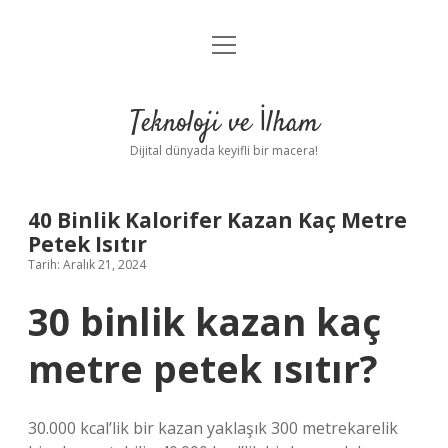
menüyü
Anasayfa
aç
Gizlilik Politikası
Teknoloji ve İlham
Yasal Uyarı
Dijital dünyada keyifli bir macera!
Hakkımızda
40 Binlik Kalorifer Kazan Kaç Metre
Petek Isıtır
Tarih: Aralık 21, 2024
30 binlik kazan kaç
metre petek ısıtır?
30.000 kcal’lik bir kazan yaklaşık 300 metrekarelik