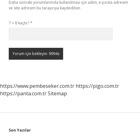
Daha sonraki yorumlarımda kullanılması için adım, e-posta adresim
ve site adresim bu tarayıcıya kaydedilsin.
7 + 8 kaçtır?
*
https://www.pembeseker.com.tr
https://pigo.com.tr
https://panta.com.tr
Sitemap
Sidebar
Son Yazılar