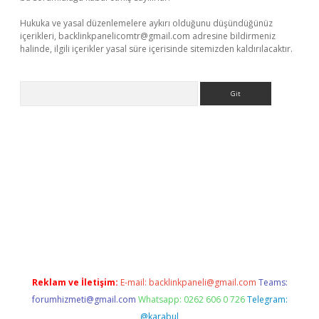
Hukuka ve yasal düzenlemelere aykırı olduğunu düşündüğünüz
içerikleri,
backlinkpanelicomtr@gmail.com
adresine bildirmeniz
halinde, ilgili içerikler yasal süre içerisinde sitemizden kaldırılacaktır.
Arama
giriş
betexper giriş
Reklam ve İletişim:
E-mail:
backlinkpaneli@gmail.com
Teams:
forumhizmeti@gmail.com
Whatsapp: 0262 606 0 726
Telegram:
@karabul