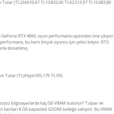
m Tutar (TL)34.610,67 TL13.832,00 TL62.513,97 TL15.083,80
an GeForce RTX 4060, oyun performansı açısından öne çıkıyor.
rformans, bu kartı birçok oyuncu için çekici kılıyor. RTX
erle donatılmış.
lam Tutar (TL)Peşin105,179 TL105.
züstü bilgisayarlarda kaç GB VRAM bulunur? Tulpar ve
 kartları 8 GB kapasiteli GDDR6 belleğe sahiptir. Bu VRAM