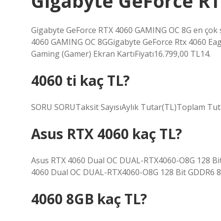
Gigabyte GeForce RT
Gigabyte GeForce RTX 4060 GAMING OC 8G en çok şu 
4060 GAMING OC 8GGigabyte GeForce Rtx 4060 Eag
Gaming (Gamer) Ekran KartıFiyatı16.799,00 TL14.
4060 ti kaç TL?
SORU SORUTaksit SayısıAylık Tutar(TL)Toplam Tut
Asus RTX 4060 kaç TL?
Asus RTX 4060 Dual OC DUAL-RTX4060-O8G 128 Bit G
4060 Dual OC DUAL-RTX4060-O8G 128 Bit GDDR6 8 G
4060 8GB kaç TL?