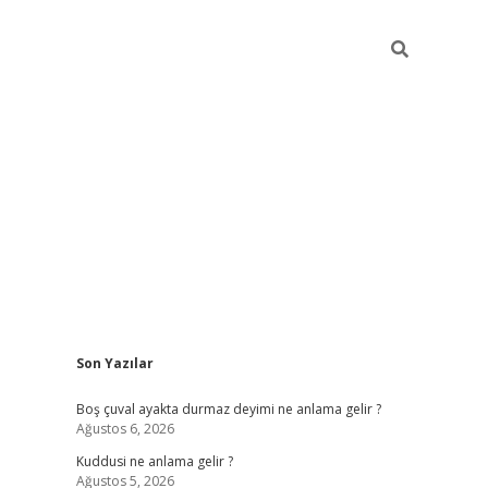
Sidebar
Son Yazılar
ilbet mobil giriş
betexper 
Boş çuval ayakta durmaz deyimi ne anlama gelir ?
Ağustos 6, 2026
Kuddusi ne anlama gelir ?
Ağustos 5, 2026