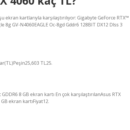
X 4060 kaç TL?
ekran kartlarıyla karşılaştırılıyor: Gigabyte GeForce RTX™
le 8g GV-N4060EAGLE Oc-8gd Gddr6 128BIT DX12 Dlss 3
ar(TL)Peşin25,603 TL25.
DDR6 8 GB ekran kartı En çok karşılaştırılanAsus RTX
B ekran kartıFiyat12.