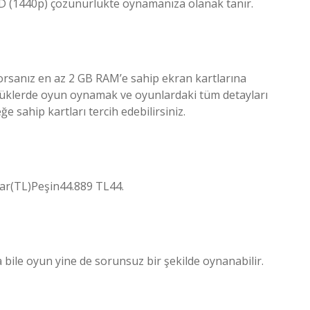
HD (1440p) çözünürlükte oynamanıza olanak tanır.
orsanız en az 2 GB RAM’e sahip ekran kartlarına
lüklerde oyun oynamak ve oyunlardaki tüm detayları
 sahip kartları tercih edebilirsiniz.
ar(TL)Peşin44.889 TL44.
 bile oyun yine de sorunsuz bir şekilde oynanabilir.