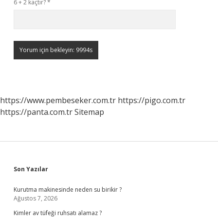
6 + 2 kaçtır?
*
https://www.pembeseker.com.tr
https://pigo.com.tr
https://panta.com.tr
Sitemap
Sidebar
Son Yazılar
Kurutma makinesinde neden su birikir ?
Ağustos 7, 2026
Kimler av tüfeği ruhsatı alamaz ?