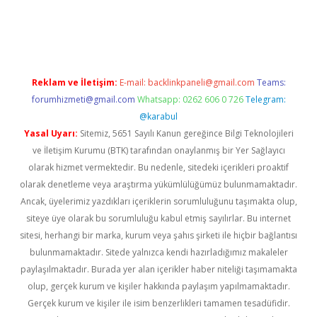
iş
betexper giriş
Reklam ve İletişim:
E-mail:
backlinkpaneli@gmail.com
Teams:
forumhizmeti@gmail.com
Whatsapp: 0262 606 0 726
Telegram:
@karabul
Yasal Uyarı:
Sitemiz, 5651 Sayılı Kanun gereğince Bilgi Teknolojileri
ve İletişim Kurumu (BTK) tarafından onaylanmış bir Yer Sağlayıcı
olarak hizmet vermektedir. Bu nedenle, sitedeki içerikleri proaktif
olarak denetleme veya araştırma yükümlülüğümüz bulunmamaktadır.
Ancak, üyelerimiz yazdıkları içeriklerin sorumluluğunu taşımakta olup,
siteye üye olarak bu sorumluluğu kabul etmiş sayılırlar. Bu internet
sitesi, herhangi bir marka, kurum veya şahıs şirketi ile hiçbir bağlantısı
bulunmamaktadır. Sitede yalnızca kendi hazırladığımız makaleler
paylaşılmaktadır. Burada yer alan içerikler haber niteliği taşımamakta
olup, gerçek kurum ve kişiler hakkında paylaşım yapılmamaktadır.
Gerçek kurum ve kişiler ile isim benzerlikleri tamamen tesadüfidir.