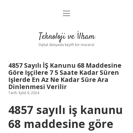
menüyü
Anasayfa
aç
Gizlilik Politikası
Teknoloji ve İlham
Yasal Uyarı
Dijital dünyada keyifli bir macera!
Hakkımızda
4857 Sayılı İŞ Kanunu 68 Maddesine
Göre Işçilere 7 5 Saate Kadar Süren
Işlerde En Az Ne Kadar Süre Ara
Dinlenmesi Verilir
Tarih: Eylül 9, 2024
4857 sayılı iş kanunu
68 maddesine göre