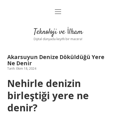
menüyü
Anasayfa
aç
Gizlilik Politikası
Teknoloji ve İlham
Yasal Uyarı
Dijital dünyada keyifli bir macera!
Hakkımızda
Akarsuyun Denize Döküldüğü Yere
Ne Denir
Tarih: Ekim 18, 2024
Nehirle denizin
birleştiği yere ne
denir?