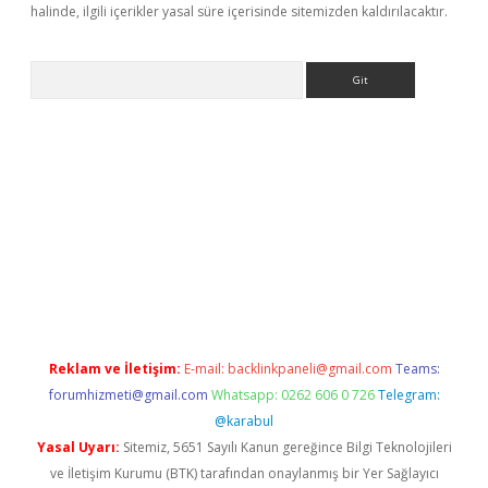
halinde, ilgili içerikler yasal süre içerisinde sitemizden kaldırılacaktır.
Arama
exper giriş
betexper giriş
Reklam ve İletişim:
E-mail:
backlinkpaneli@gmail.com
Teams:
forumhizmeti@gmail.com
Whatsapp: 0262 606 0 726
Telegram:
@karabul
Yasal Uyarı:
Sitemiz, 5651 Sayılı Kanun gereğince Bilgi Teknolojileri
ve İletişim Kurumu (BTK) tarafından onaylanmış bir Yer Sağlayıcı