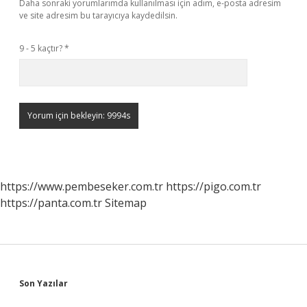
Daha sonraki yorumlarımda kullanılması için adım, e-posta adresim
ve site adresim bu tarayıcıya kaydedilsin.
9 - 5 kaçtır?
*
https://www.pembeseker.com.tr
https://pigo.com.tr
https://panta.com.tr
Sitemap
Sidebar
Son Yazılar