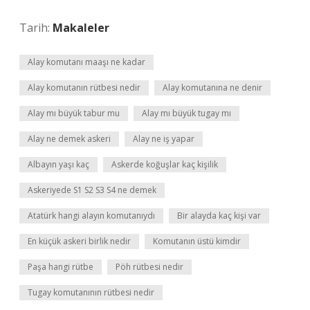
Tarih:
Makaleler
Alay komutanı maaşı ne kadar
Alay komutanın rütbesi nedir
Alay komutanına ne denir
Alay mı büyük tabur mu
Alay mı büyük tugay mı
Alay ne demek askeri
Alay ne iş yapar
Albayın yaşı kaç
Askerde koğuşlar kaç kişilik
Askeriyede S1 S2 S3 S4 ne demek
Atatürk hangi alayın komutanıydı
Bir alayda kaç kişi var
En küçük askeri birlik nedir
Komutanın üstü kimdir
Paşa hangi rütbe
Pöh rütbesi nedir
Tugay komutanının rütbesi nedir