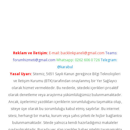
er giriş
betexper giriş
Reklam ve İletişim:
E-mail:
backlinkpaneli@gmail.com
Teams:
forumhizmeti@gmail.com
Whatsapp: 0262 606 0 726
Telegram:
@karabul
Yasal Uyarı:
Sitemiz, 5651 Sayılı Kanun gereğince Bilgi Teknolojileri
ve İletişim Kurumu (BTK) tarafından onaylanmış bir Yer Sağlayıcı
olarak hizmet vermektedir. Bu nedenle, sitedeki içerikleri proaktif
olarak denetleme veya araştırma yükümlülüğümüz bulunmamaktadır.
Ancak, üyelerimiz yazdıkları içeriklerin sorumluluğunu taşımakta olup,
siteye üye olarak bu sorumluluğu kabul etmiş sayılırlar. Bu internet
sitesi, herhangi bir marka, kurum veya şahıs şirketi ile hiçbir bağlantısı
bulunmamaktadır. Sitede yalnızca kendi hazırladığımız makaleler
paylaşılmaktadır. Burada yer alan içerikler haber niteliği taşımamakta