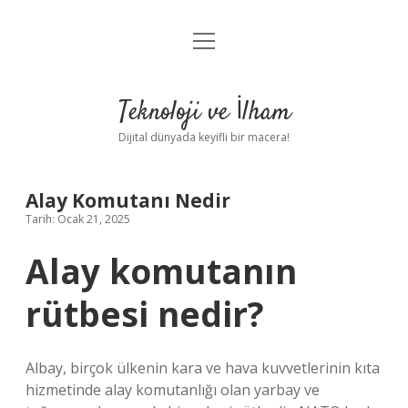
menüyü
Anasayfa
aç
Gizlilik Politikası
Teknoloji ve İlham
Yasal Uyarı
Dijital dünyada keyifli bir macera!
Hakkımızda
Alay Komutanı Nedir
Tarih: Ocak 21, 2025
Alay komutanın
rütbesi nedir?
Albay, birçok ülkenin kara ve hava kuvvetlerinin kıta
hizmetinde alay komutanlığı olan yarbay ve