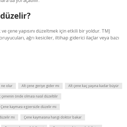
ara da yol açabilir.
düzelir?
ve çene yapısını düzeltmek için etkili bir yoldur. TMJ
ruyucuları, ağrı kesiciler, iltihap giderici ilaçlar veya bazı
e ne olur
Alt çene geriye gider mi
Alt çene kaç yaşına kadar büyür
t çenenin önde olması nasıl düzeltilir
Çene kayması egzersizle düzelir mi
üzelir mi
Çene kaymasına hangi doktor bakar