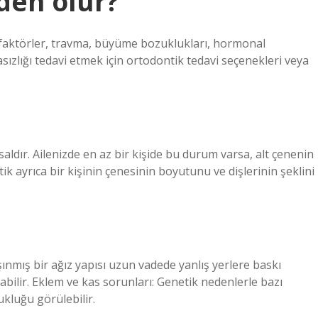
den olur?
 faktörler, travma, büyüme bozuklukları, hormonal
zasızlığı tedavi etmek için ortodontik tedavi seçenekleri veya
ldır. Ailenizde en az bir kişide bu durum varsa, alt çenenin
ik ayrıca bir kişinin çenesinin boyutunu ve dişlerinin şeklini
ınmış bir ağız yapısı uzun vadede yanlış yerlere baskı
ilir. Eklem ve kas sorunları: Genetik nedenlerle bazı
kluğu görülebilir.