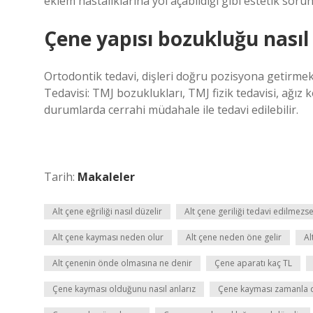
eklem hastalıklarına yol açabildiği gibi estetik sorunl
Çene yapısı bozukluğu nasıl 
Ortodontik tedavi, dişleri doğru pozisyona getirmek 
Tedavisi: TMJ bozuklukları, TMJ fizik tedavisi, ağız ko
durumlarda cerrahi müdahale ile tedavi edilebilir.
Tarih:
Makaleler
Alt çene eğriliği nasıl düzelir
Alt çene geriliği tedavi edilmezs
Alt çene kayması neden olur
Alt çene neden öne gelir
Al
Alt çenenin önde olmasına ne denir
Çene aparatı kaç TL
Çene kayması olduğunu nasıl anlarız
Çene kayması zamanla d