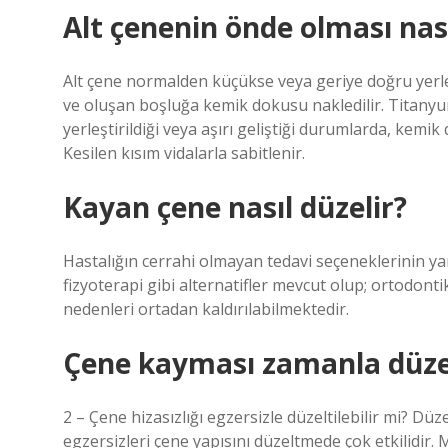
Alt çenenin önde olması nasıl
Alt çene normalden küçükse veya geriye doğru yerleş
ve oluşan boşluğa kemik dokusu nakledilir. Titanyum
yerleştirildiği veya aşırı geliştiği durumlarda, kemik 
Kesilen kısım vidalarla sabitlenir.
Kayan çene nasıl düzelir?
Hastalığın cerrahi olmayan tedavi seçeneklerinin yanı 
fizyoterapi gibi alternatifler mevcut olup; ortodontik
nedenleri ortadan kaldırılabilmektedir.
Çene kayması zamanla düze
2 – Çene hizasızlığı egzersizle düzeltilebilir mi? Dü
egzersizleri çene yapısını düzeltmede çok etkilidir. 