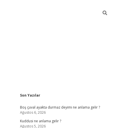
Sidebar
Son Yazılar
ilbet mobil giriş
betexper g
Boş çuval ayakta durmaz deyimi ne anlama gelir ?
Ağustos 6, 2026
Kuddusi ne anlama gelir ?
Ağustos 5, 2026