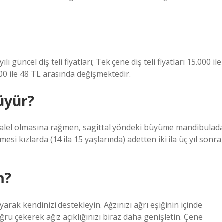
ı güncel diş teli fiyatları; Tek çene diş teli fiyatları 15.000 ile
.000 ile 48 TL arasında değişmektedir.
üyür?
lel olmasına rağmen, sagittal yöndeki büyüme mandibulad
 kızlarda (14 ila 15 yaşlarında) adetten iki ila üç yıl sonra
m?
yarak kendinizi destekleyin. Ağzınızı ağrı eşiğinin içinde
ğru çekerek ağız açıklığınızı biraz daha genişletin. Çene