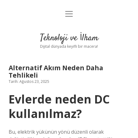
menüyü
Anasayfa
aç
Gizlilik Politikası
Teknoloji ve İlham
Yasal Uyarı
Dijital dünyada keyifli bir macera!
Hakkımızda
Alternatif Akım Neden Daha
Tehlikeli
Tarih: Ağustos 23, 2025
Evlerde neden DC
kullanılmaz?
Bu, elektrik yükünün yönü düzenli olarak