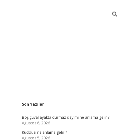
Sidebar
Son Yazılar
ilbet mobil giriş
betexper g
Boş çuval ayakta durmaz deyimi ne anlama gelir ?
Ağustos 6, 2026
Kuddusi ne anlama gelir ?
Ağustos 5, 2026