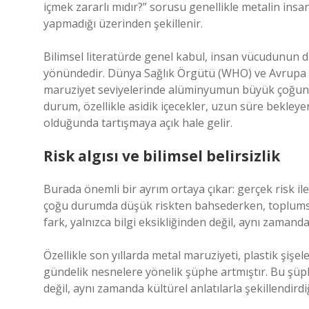
içmek zararlı mıdır?” sorusu genellikle metalin in
yapmadığı üzerinden şekillenir.
Bilimsel literatürde genel kabul, insan vücudunun 
yönündedir. Dünya Sağlık Örgütü (WHO) ve Avrupa G
maruziyet seviyelerinde alüminyumun büyük çoğunluğ
durum, özellikle asidik içecekler, uzun süre bekleye
olduğunda tartışmaya açık hale gelir.
Risk algısı ve bilimsel belirsizlik
Burada önemli bir ayrım ortaya çıkar: gerçek risk ile
çoğu durumda düşük riskten bahsederken, toplumsal 
fark, yalnızca bilgi eksikliğinden değil, aynı zaman
Özellikle son yıllarda metal maruziyeti, plastik şişel
gündelik nesnelere yönelik şüphe artmıştır. Bu şüphe,
değil, aynı zamanda kültürel anlatılarla şekillendirdi