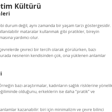
tim Kültürü
leri
bbi durum değil, aynı zamanda bir yaşam tarzı göstergesidir.
anılabilir mataralar kullanmak gibi pratikler, bireyin
masına yardımcı olur.
relerde çevreci bir tercih olarak görülürken, bazı
ir. Burada nesnenin kendisinden çok, ona yüklenen anlamlar
i
. Örneğin bazı araştırmalar, kadınların sağlık risklerine yöneli
ğiliminde olduğunu, erkeklerin ise daha “pratik” ve
lamlar kazanabilir: biri için minimalizm ve çevre bilinci