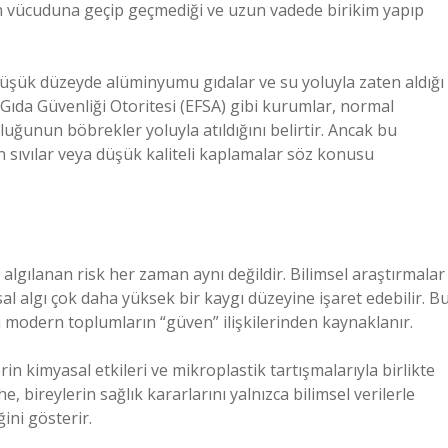
san vücuduna geçip geçmediği ve uzun vadede birikim yapıp
düşük düzeyde alüminyumu gıdalar ve su yoluyla zaten aldığı
ıda Güvenliği Otoritesi (EFSA) gibi kurumlar, normal
unun böbrekler yoluyla atıldığını belirtir. Ancak bu
n sıvılar veya düşük kaliteli kaplamalar söz konusu
 algılanan risk her zaman aynı değildir. Bilimsel araştırmalar
algı çok daha yüksek bir kaygı düzeyine işaret edebilir. B
da modern toplumların “güven” ilişkilerinden kaynaklanır.
erin kimyasal etkileri ve mikroplastik tartışmalarıyla birlikte
 bireylerin sağlık kararlarını yalnızca bilimsel verilerle
ğini gösterir.