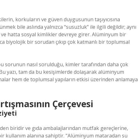
ilerin, korkuların ve güven duygusunun taşıyıcısına
mek bile aslında yalnızca “susuzluk” ile ilgili değildir; aynı
ri ve hatta sosyal kimlikler devreye girer. Alüminyum bir
 biyolojik bir sorudan çıkıp çok katmanlı bir toplumsal
 bu sorunun nasıl sorulduğu, kimler tarafından daha çok
 Bu yazı, tam da bu kesişimlerde dolaşarak alüminyum
malar hem de toplumsal yapıların etkisi üzerinden anlamaya
rtışmasının Çerçevesi
iyeti
n biridir ve gıda ambalajlarından mutfak gereçlerine,
ir kullanım alanına sahiptir. “Alüminyum mataradan su