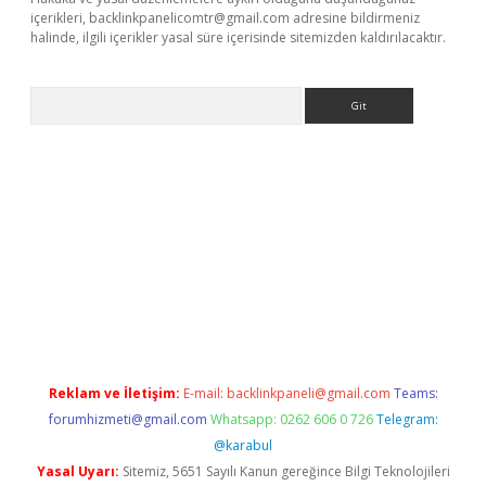
içerikleri,
backlinkpanelicomtr@gmail.com
adresine bildirmeniz
halinde, ilgili içerikler yasal süre içerisinde sitemizden kaldırılacaktır.
Arama
er giriş
betexper giriş
Reklam ve İletişim:
E-mail:
backlinkpaneli@gmail.com
Teams:
forumhizmeti@gmail.com
Whatsapp: 0262 606 0 726
Telegram:
@karabul
Yasal Uyarı:
Sitemiz, 5651 Sayılı Kanun gereğince Bilgi Teknolojileri