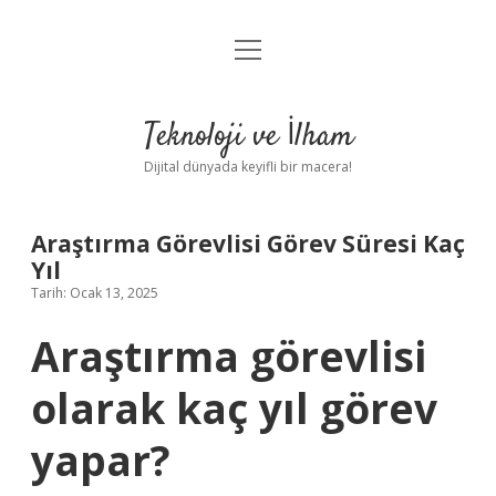
menüyü
Anasayfa
aç
Gizlilik Politikası
Teknoloji ve İlham
Yasal Uyarı
Dijital dünyada keyifli bir macera!
Hakkımızda
Araştırma Görevlisi Görev Süresi Kaç
Yıl
Tarih: Ocak 13, 2025
Araştırma görevlisi
olarak kaç yıl görev
yapar?