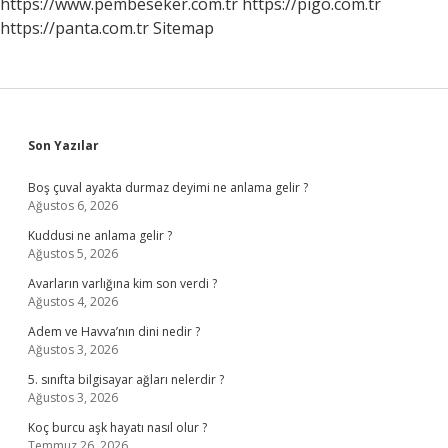
https://www.pembeseker.com.tr
https://pigo.com.tr
https://panta.com.tr
Sitemap
Sidebar
Son Yazılar
Boş çuval ayakta durmaz deyimi ne anlama gelir ?
Ağustos 6, 2026
Kuddusi ne anlama gelir ?
Ağustos 5, 2026
Avarların varlığına kim son verdi ?
Ağustos 4, 2026
Adem ve Havva’nın dini nedir ?
Ağustos 3, 2026
5. sınıfta bilgisayar ağları nelerdir ?
Ağustos 3, 2026
Koç burcu aşk hayatı nasıl olur ?
Temmuz 26, 2026