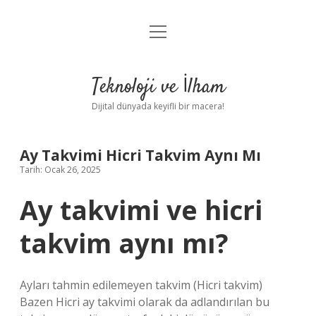
menüyü
Anasayfa
aç
Gizlilik Politikası
Teknoloji ve İlham
Yasal Uyarı
Dijital dünyada keyifli bir macera!
Hakkımızda
Ay Takvimi Hicri Takvim Aynı Mı
Tarih: Ocak 26, 2025
Ay takvimi ve hicri
takvim aynı mı?
Ayları tahmin edilemeyen takvim (Hicri takvim)
Bazen Hicri ay takvimi olarak da adlandırılan bu