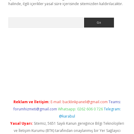
halinde, ilgili içerikler yasal süre içerisinde sitemizden kaldırılacaktır.
Arama
per giriş
betexper giriş
Reklam ve İletişim:
E-mail:
backlinkpaneli@gmail.com
Teams:
forumhizmeti@gmail.com
Whatsapp: 0262 606 0 726
Telegram:
@karabul
Yasal Uyarı:
Sitemiz, 5651 Sayılı Kanun gereğince Bilgi Teknolojileri
ve İletişim Kurumu (BTK) tarafından onaylanmış bir Yer Sağlayıcı