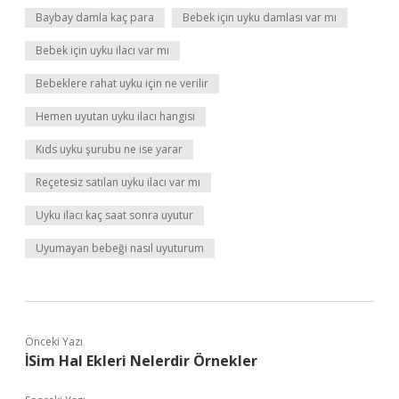
Baybay damla kaç para
Bebek için uyku damlası var mı
Bebek için uyku ilacı var mı
Bebeklere rahat uyku için ne verilir
Hemen uyutan uyku ilacı hangisi
Kıds uyku şurubu ne ise yarar
Reçetesiz satılan uyku ilacı var mı
Uyku ilacı kaç saat sonra uyutur
Uyumayan bebeği nasıl uyuturum
Önceki Yazı
İSim Hal Ekleri Nelerdir Örnekler