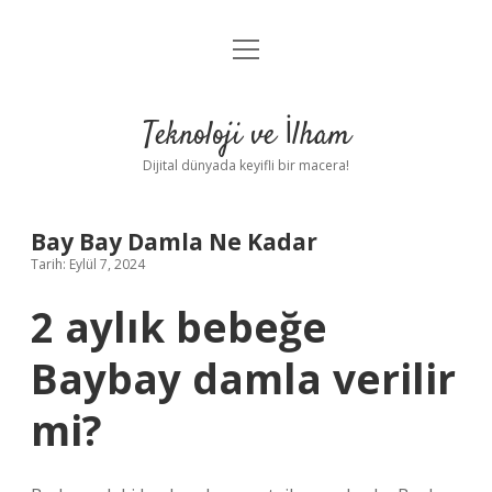
menüyü
Anasayfa
aç
Gizlilik Politikası
Teknoloji ve İlham
Yasal Uyarı
Dijital dünyada keyifli bir macera!
Hakkımızda
Bay Bay Damla Ne Kadar
Tarih: Eylül 7, 2024
2 aylık bebeğe
Baybay damla verilir
mi?