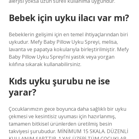
alerjisi yoksa uzun süreli kullanıma uygundur.
Bebek için uyku ilacı var mı?
Bebeklerin gelişimi için en temel ihtiyaçlarından biri
uykudur. Mefy Baby Pillow Uyku Spreyi, melisa,
lavanta ve papatya kokularıyla birleştirilmiştir. Mefy
Baby Pillow Uyku Spreyi’ni yastık veya yorgan
kılıfına sıkarak kullanabilirsiniz.
Kıds uyku şurubu ne ise
yarar?
Çocuklarımızın gece boyunca daha sağlıklı bir uyku
çekmesi ve kesintisiz uyuması için hazırlanmış,
tamamen bitkisel ürünlerden üretilmiş besin
takviyesi şurubudur. MİNİMUM 15 SKALA. DÜZENLİ
KULLANIM ŞARTTIR. 1 YAŞ ÜZERİ TÜM ÇOCUKLAR