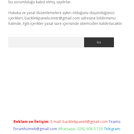
bu sorumluluğu kabul etmiş sayılırlar.
Hukuka ve yasal düzenlemelere aykırı olduğunu düşündüğünüz
içerikleri,
backlinkpanelicomtr@gmail.com
adresine bildirmeniz
halinde, ilgili içerikler yasal süre içerisinde sitemizden kaldırılacaktır.
Arama
 giriş
betexper giriş
Reklam ve İletişim:
E-mail:
backlinkpaneli@gmail.com
Teams:
forumhizmeti@gmail.com
Whatsapp: 0262 606 0 726
Telegram: