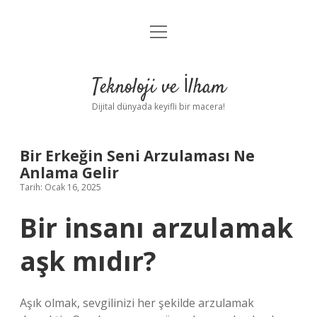
menüyü
Anasayfa
aç
Gizlilik Politikası
Teknoloji ve İlham
Yasal Uyarı
Dijital dünyada keyifli bir macera!
Hakkımızda
Bir Erkeğin Seni Arzulaması Ne
Anlama Gelir
Tarih: Ocak 16, 2025
Bir insanı arzulamak
aşk mıdır?
Aşık olmak, sevgilinizi her şekilde arzulamak