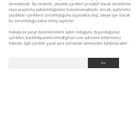
vermektedir. Bu nedenle, sitedeki içerikleri proaktif olarak denetleme
veya araştırma yükümlülüğümüz bulunmamaktadır. Ancak, üyelerimiz
yazdıkları içeriklerin sorumluluğunu taşımakta olup, siteye üye olarak
bu sorumluluğu kabul etmiş sayılırlar.
Hukuka ve yasal düzenlemelere aykırı olduğunu düşündüğünüz
içerikleri,
backlinkpanelicomtr@gmail.com
adresine bildirmeniz
halinde, ilgili içerikler yasal süre içerisinde sitemizden kaldırılacaktır.
Arama
texper giriş
betexper giriş