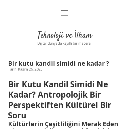
menüyü
Anasayfa
aç
Gizlilik Politikası
Teknoloji ve İlham
Yasal Uyarı
Dijital dünyada keyifli bir macera!
Hakkımızda
Bir kutu kandil simidi ne kadar ?
Tarih: Kasım 26, 2025
Bir Kutu Kandil Simidi Ne
Kadar? Antropolojik Bir
Perspektiften Kültürel Bir
Soru
Kültürlerin Çeşitliliğini Merak Eden