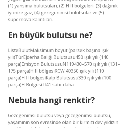
(1) yansıma bulutsuları, (2) H II bölgeleri, (3) dağınık
iyonize gaz, (4) gezegenimsi bulutsular ve (5)
süpernova kalıntıları.
En büyük bulutsu ne?
ListeBulutMaksimum boyut (parsek başına ışık
yılı)TürEjderha Balığı Bulutsusu450 ışık yılı (140
parça)Emisyon BulutsusuN119430–570 ışık yılı (131–
175 parça)H II bölgesiRCW 49350 ışık yılı (110
parça)H II bölgesiKalp Bulutsusu330 ışık yılı (100
parça)H Bölgesi II41 satır daha
Nebula hangi renktir?
Gezegenimsi bulutsu veya gezegenimsi bulutsu,
yaşamının son evresinde olan bir kırmızı dev yıldızın