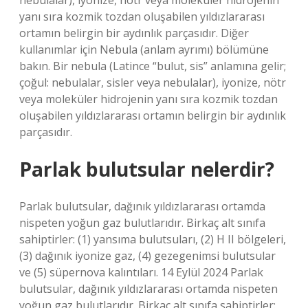
nebulalar), iyonize, nötr veya moleküler hidrojenin
yanı sıra kozmik tozdan oluşabilen yıldızlararası
ortamın belirgin bir aydınlık parçasıdır. Diğer
kullanımlar için Nebula (anlam ayrımı) bölümüne
bakın. Bir nebula (Latince “bulut, sis” anlamına gelir;
çoğul: nebulalar, sisler veya nebulalar), iyonize, nötr
veya moleküler hidrojenin yanı sıra kozmik tozdan
oluşabilen yıldızlararası ortamın belirgin bir aydınlık
parçasıdır.
Parlak bulutsular nelerdir?
Parlak bulutsular, dağınık yıldızlararası ortamda
nispeten yoğun gaz bulutlarıdır. Birkaç alt sınıfa
sahiptirler: (1) yansıma bulutsuları, (2) H II bölgeleri,
(3) dağınık iyonize gaz, (4) gezegenimsi bulutsular
ve (5) süpernova kalıntıları. 14 Eylül 2024 Parlak
bulutsular, dağınık yıldızlararası ortamda nispeten
yoğun gaz bulutlarıdır. Birkaç alt sınıfa sahiptirler: