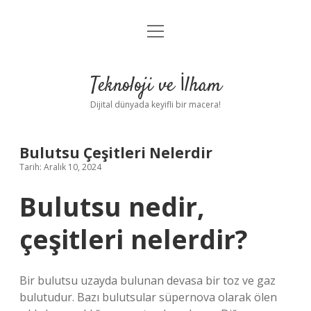
menüyü
Anasayfa
aç
Gizlilik Politikası
Teknoloji ve İlham
Yasal Uyarı
Dijital dünyada keyifli bir macera!
Hakkımızda
Bulutsu Çeşitleri Nelerdir
Tarih: Aralık 10, 2024
Bulutsu nedir,
çeşitleri nelerdir?
Bir bulutsu uzayda bulunan devasa bir toz ve gaz
bulutudur. Bazı bulutsular süpernova olarak ölen