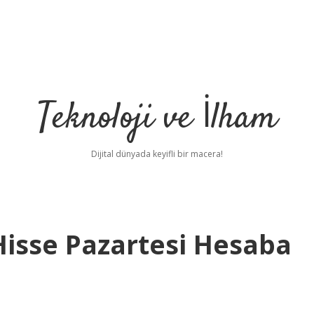
Teknoloji ve İlham
Dijital dünyada keyifli bir macera!
isse Pazartesi Hesaba