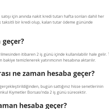
satışı için anında nakit kredi tutarı hafta sonları dahil her
ik taksitli bir kredi olup, kalan tutar ödeme gününde
 geçer?
lmesinden itibaren 2 iş günü içinde kullanılabilir hale gelir. 
n bakiye temizlenerek yatırımcının hesabına aktarılır.
rası ne zaman hesaba geçer?
erçekleştirildiğinden, bugün sattığınız hisse senetlerinin
nkul Kıymetler Borsası’nda 2 iş günü sürecektir.
zaman hesaba geçer?