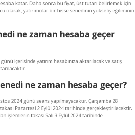
saba katar. Daha sonra bu fiyat, üst tutarı belirlemek için
 olarak, yatırımcılar bir hisse senedinin yükseliş eğiliminin
nedi ne zaman hesaba geçer
 günü içerisinde yatırım hesabınıza aktarılacak ve satış
arılacaktır.
 senedi ne zaman hesaba geçer?
stos 2024 günü seans yapılmayacaktır. Çarşamba 28
akası Pazartesi 2 Eylül 2024 tarihinde gerçekleştirilecektir.
n işlemlerin takası Salı 3 Eylül 2024 tarihinde