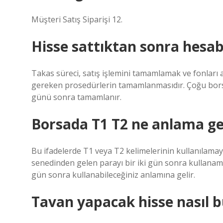
Müşteri Satış Siparişi 12.
Hisse sattıktan sonra hesa
Takas süreci, satış işlemini tamamlamak ve fonları
gereken prosedürlerin tamamlanmasıdır. Çoğu borsada
günü sonra tamamlanır.
Borsada T1 T2 ne anlama ge
Bu ifadelerde T1 veya T2 kelimelerinin kullanılamay
senedinden gelen parayı bir iki gün sonra kullanam
gün sonra kullanabileceğiniz anlamına gelir.
Tavan yapacak hisse nasıl 