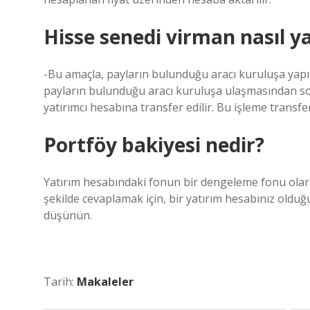
Hisse senedi virman nasıl ya
-Bu amaçla, payların bulunduğu aracı kuruluşa yapılan
payların bulunduğu aracı kuruluşa ulaşmasından son
yatırımcı hesabına transfer edilir. Bu işleme transfer
Portföy bakiyesi nedir?
Yatırım hesabındaki fonun bir dengeleme fonu olar
şekilde cevaplamak için, bir yatırım hesabınız oldu
düşünün.
Tarih:
Makaleler