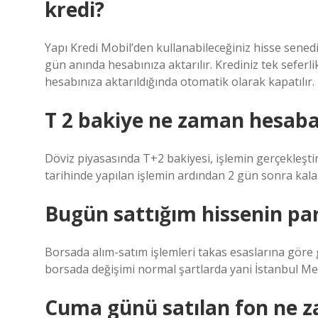
kredi?
Yapı Kredi Mobil’den kullanabileceğiniz hisse senedi 
gün anında hesabınıza aktarılır. Krediniz tek seferl
hesabınıza aktarıldığında otomatik olarak kapatılır.
T 2 bakiye ne zaman hesaba
Döviz piyasasında T+2 bakiyesi, işlemin gerçekleştiri
tarihinde yapılan işlemin ardından 2 gün sonra kala
Bugün sattığım hissenin pa
Borsada alım-satım işlemleri takas esaslarına göre g
borsada değişimi normal şartlarda yani İstanbul Me
Cuma günü satılan fon ne 