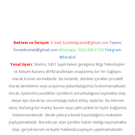
giriş
betexper giriş
Reklam ve İletişim:
E-mail:
backlinkpaneli@gmail.com
Teams:
forumhizmeti@gmail.com
Whatsapp: 0262 606 0 726
Telegram:
@karabul
Yasal Uyarı:
Sitemiz, 5651 Sayılı Kanun gereğince Bilgi Teknolojileri
ve İletişim Kurumu (BTK) tarafından onaylanmış bir Yer Sağlayıcı
olarak hizmet vermektedir. Bu nedenle, sitedeki içerikleri proaktif
olarak denetleme veya araştırma yükümlülüğümüz bulunmamaktadır.
Ancak, üyelerimiz yazdıkları içeriklerin sorumluluğunu taşımakta olup,
siteye üye olarak bu sorumluluğu kabul etmiş sayılırlar. Bu internet
sitesi, herhangi bir marka, kurum veya şahıs şirketi ile hiçbir bağlantısı
bulunmamaktadır. Sitede yalnızca kendi hazırladığımız makaleler
paylaşılmaktadır. Burada yer alan içerikler haber niteliği taşımamakta
olup, gerçek kurum ve kişiler hakkında paylaşım yapılmamaktadır.