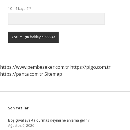
10 - 4 kaçtır?
*
https://www.pembeseker.com.tr
https://pigo.com.tr
https://panta.com.tr
Sitemap
Sidebar
Son Yazılar
Boş çuval ayakta durmaz deyimi ne anlama gelir ?
Ağustos 6, 2026