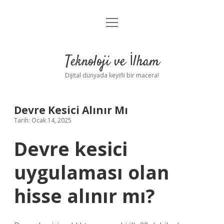
menüyü
Anasayfa
aç
Gizlilik Politikası
Teknoloji ve İlham
Yasal Uyarı
Dijital dünyada keyifli bir macera!
Hakkımızda
Devre Kesici Alınır Mı
Tarih: Ocak 14, 2025
Devre kesici
uygulaması olan
hisse alınır mı?