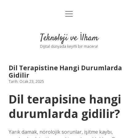
menüyü
Anasayfa
aç
Gizlilik Politikası
Teknoloji ve İlham
Yasal Uyarı
Dijital dünyada keyifli bir macera!
Hakkımızda
Dil Terapistine Hangi Durumlarda
Gidilir
Tarih: Ocak 23, 2025
Dil terapisine hangi
durumlarda gidilir?
Yarık damak, nörolojik sorunlar, işitme kaybı,