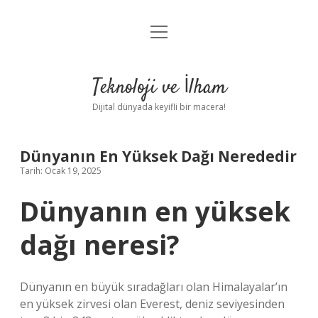
menüyü
Anasayfa
aç
Gizlilik Politikası
Teknoloji ve İlham
Yasal Uyarı
Dijital dünyada keyifli bir macera!
Hakkımızda
Dünyanın En Yüksek Dağı Nerededir
Tarih: Ocak 19, 2025
Dünyanın en yüksek
dağı neresi?
Dünyanın en büyük sıradağları olan Himalayalar’ın
en yüksek zirvesi olan Everest, deniz seviyesinden