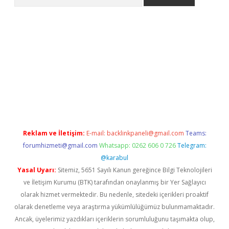
per giriş
betexper giriş
Reklam ve İletişim:
E-mail:
backlinkpaneli@gmail.com
Teams:
forumhizmeti@gmail.com
Whatsapp: 0262 606 0 726
Telegram:
@karabul
Yasal Uyarı:
Sitemiz, 5651 Sayılı Kanun gereğince Bilgi Teknolojileri
ve İletişim Kurumu (BTK) tarafından onaylanmış bir Yer Sağlayıcı
olarak hizmet vermektedir. Bu nedenle, sitedeki içerikleri proaktif
olarak denetleme veya araştırma yükümlülüğümüz bulunmamaktadır.
Ancak, üyelerimiz yazdıkları içeriklerin sorumluluğunu taşımakta olup,