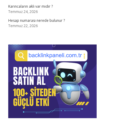
Karıncaların aklı var mıdır ?
Temmuz 24, 2026
Hesap numarası nerede bulunur ?
Temmuz 22, 2026