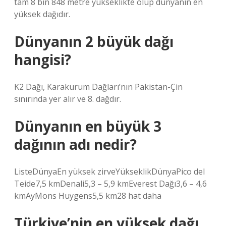
tam 8 bin 848 metre yükseklikte olup dünyanın en
yüksek dağıdır.
Dünyanın 2 büyük dağı
hangisi?
K2 Dağı, Karakurum Dağları’nın Pakistan-Çin
sınırında yer alır ve 8. dağdır.
Dünyanın en büyük 3
dağının adı nedir?
ListeDünyaEn yüksek zirveYükseklikDünyaPico del
Teide7,5 kmDenali5,3 – 5,9 kmEverest Dağı3,6 – 4,6
kmAyMons Huygens5,5 km28 hat daha
Türkiye’nin en yüksek dağı