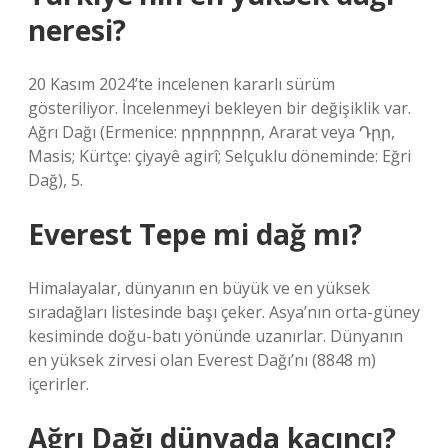
neresi?
20 Kasım 2024’te incelenen kararlı sürüm
gösteriliyor. İncelenmeyi bekleyen bir değişiklik var.
Ağrı Dağı (Ermenice: րրրրրրրր, Ararat veya Դրִր,
Masis; Kürtçe: çiyayê agirî; Selçuklu döneminde: Eğri
Dağ), 5.
Everest Tepe mi dağ mı?
Himalayalar, dünyanın en büyük ve en yüksek
sıradağları listesinde başı çeker. Asya’nın orta-güney
kesiminde doğu-batı yönünde uzanırlar. Dünyanın
en yüksek zirvesi olan Everest Dağı’nı (8848 m)
içerirler.
Ağrı Dağı dünyada kaçıncı?