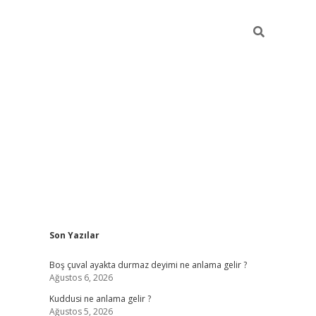
Sidebar
Son Yazılar
ilbet mobil giriş
betexper g
Boş çuval ayakta durmaz deyimi ne anlama gelir ?
Ağustos 6, 2026
Kuddusi ne anlama gelir ?
Ağustos 5, 2026