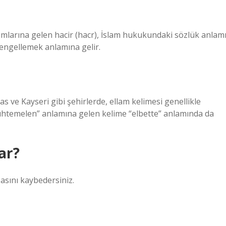
mlarına gelen hacir (hacr), İslam hukukundaki sözlük anlam
 engellemek anlamına gelir.
as ve Kayseri gibi şehirlerde, ellam kelimesi genellikle
uhtemelen” anlamına gelen kelime “elbette” anlamında da
ar?
zasını kaybedersiniz.