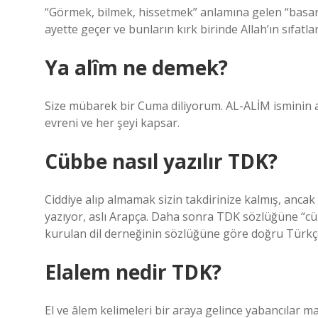
“Görmek, bilmek, hissetmek” anlamına gelen “basar” k
ayette geçer ve bunların kırk birinde Allah’ın sıfatla
Ya alîm ne demek?
Size mübarek bir Cuma diliyorum. AL-ALİM isminin anl
evreni ve her şeyi kapsar.
Cübbe nasıl yazılır TDK?
Ciddiye alıp almamak sizin takdirinize kalmış, anc
yazıyor, aslı Arapça. Daha sonra TDK sözlüğüne “cü
kurulan dil derneğinin sözlüğüne göre doğru Türkçe
Elalem nedir TDK?
El ve âlem kelimeleri bir araya gelince yabancılar ma