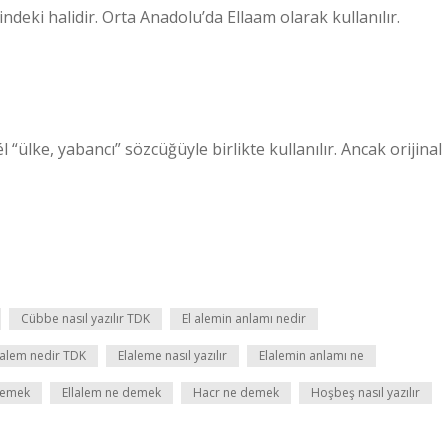
deki halidir. Orta Anadolu’da Ellaam olarak kullanılır.
él “ülke, yabancı” sözcüğüyle birlikte kullanılır. Ancak orijinal
Cübbe nasıl yazılır TDK
El alemin anlamı nedir
lalem nedir TDK
Elaleme nasıl yazılır
Elalemin anlamı ne
demek
Ellalem ne demek
Hacr ne demek
Hoşbeş nasıl yazılır