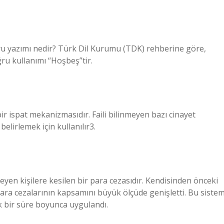
ğru yazımı nedir? Türk Dil Kurumu (TDK) rehberine göre,
ğru kullanımı “Hoşbeş”tir.
 ispat mekanizmasıdır. Faili bilinmeyen bazı cinayet
lirlemek için kullanılır3.
leyen kişilere kesilen bir para cezasıdır. Kendisinden önceki
ara cezalarının kapsamını büyük ölçüde genişletti. Bu siste
k bir süre boyunca uygulandı.