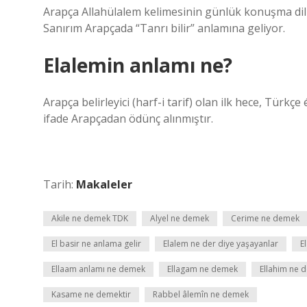
Arapça Allahülalem kelimesinin günlük konuşma dilin
Sanırım Arapçada “Tanrı bilir” anlamına geliyor.
Elalemin anlamı ne?
Arapça belirleyici (harf-i tarif) olan ilk hece, Türkçe 
ifade Arapçadan ödünç alınmıştır.
Tarih:
Makaleler
Akile ne demek TDK
Alyel ne demek
Cerime ne demek
El basir ne anlama gelir
Elalem ne der diye yaşayanlar
E
Ellaam anlamı ne demek
Ellagam ne demek
Ellahim ne 
Kasame ne demektir
Rabbel âlemîn ne demek