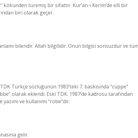
ökünden türemiş bir sıfattır. Kur’an-ı Kerim’de elli bir
rından biri olarak geçer.
amı bilendir. Allah bilgilidir. Onun bilgisi sonsuzdur ve tü
ak TDK Türkçe sözlüğünün 1983’teki 7. baskısında “cüppe”
bbe” olarak eklendi. Eski TDK. 1987’de kadrosu tarafından
 yazımı ve kullanımı “robe”dir.
nasına gelir.