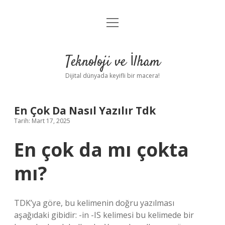
menüyü
Anasayfa
aç
Gizlilik Politikası
Teknoloji ve İlham
Yasal Uyarı
Dijital dünyada keyifli bir macera!
Hakkımızda
En Çok Da Nasıl Yazılır Tdk
Tarih: Mart 17, 2025
En çok da mı çokta
mı?
TDK’ya göre, bu kelimenin doğru yazılması
aşağıdaki gibidir: -in -IS kelimesi bu kelimede bir