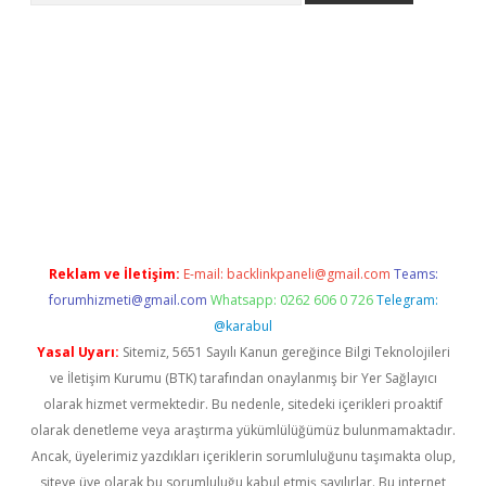
texper giriş
betexper giriş
Reklam ve İletişim:
E-mail:
backlinkpaneli@gmail.com
Teams:
forumhizmeti@gmail.com
Whatsapp: 0262 606 0 726
Telegram:
@karabul
Yasal Uyarı:
Sitemiz, 5651 Sayılı Kanun gereğince Bilgi Teknolojileri
ve İletişim Kurumu (BTK) tarafından onaylanmış bir Yer Sağlayıcı
olarak hizmet vermektedir. Bu nedenle, sitedeki içerikleri proaktif
olarak denetleme veya araştırma yükümlülüğümüz bulunmamaktadır.
Ancak, üyelerimiz yazdıkları içeriklerin sorumluluğunu taşımakta olup,
siteye üye olarak bu sorumluluğu kabul etmiş sayılırlar. Bu internet