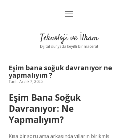
menüyü
Anasayfa
aç
Gizlilik Politikası
Teknoloji ve İlham
Yasal Uyarı
Dijital dünyada keyifli bir macera!
Hakkımızda
Eşim bana soğuk davranıyor ne
yapmalıyım ?
Tarih: Aralık 7, 2025
Eşim Bana Soğuk
Davranıyor: Ne
Yapmalıyım?
Kısa bir soru ama arkasında yılların birikmiş