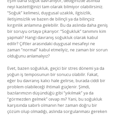
Eşim bana soğuk davranıyor, dediğinizde aslında
neyi kastettiğinizi tam olarak bilmiyor olabilirsiniz.
“Soğuk” kelimesi, duygusal uzaklık, ilgisizlik,
iletişimsizlik ve bazen de bilinçli ya da bilinçsiz
kırgınlık anlamına gelebilir. Bu da aslında daha geniş
bir soruyu ortaya çıkarıyor: “Soğukluk” tanımını kim
yapmalı? Hangi davranış soğukluk olarak kabul
edilir? Çiftler arasındaki duygusal mesafeyi ne
zaman “normal” kabul etmeliyiz, ne zaman bir sorun
olduğunu anlamalıyız?
Evet, bazen soğukluk, geçici bir stres dönemi ya da
yoğun iş temposunun bir sonucu olabilir. Fakat,
eğer bu davranış kalıcı hale gelirse, burada ciddi bir
problem olabileceği ihtimali güçlenir. Şimdi,
bazılarımızın düşündüğü gibi “yıkılmak” ya da
“görmezden gelmek” cevap mı? Yani, bu soğukluk
karşısında sabırlı olmanın her zaman doğru bir
çözüm olup olmadığı, aslında sorgulanması gereken