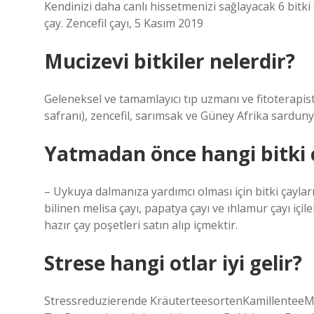
Kendinizi daha canlı hissetmenizi sağlayacak 6 bitki 
çay. Zencefil çayı, 5 Kasım 2019
Mucizevi bitkiler nelerdir?
Geleneksel ve tamamlayıcı tıp uzmanı ve fitoterapist
safranı), zencefil, sarımsak ve Güney Afrika sardunya
Yatmadan önce hangi bitki ça
– Uykuya dalmanıza yardımcı olması için bitki çayları da
bilinen melisa çayı, papatya çayı ve ıhlamur çayı i
hazır çay poşetleri satın alıp içmektir.
Strese hangi otlar iyi gelir?
Stressreduzierende KräuterteesortenKamillenteeMe