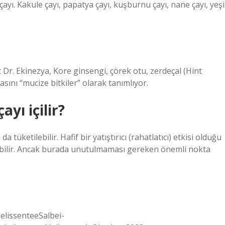
çayı. Kakule çayı, papatya çayı, kuşburnu çayı, nane çayı, yeşi
 Dr. Ekinezya, Kore ginsengi, çörek otu, zerdeçal (Hint
sını “mucize bitkiler” olarak tanımlıyor.
yı içilir?
 tüketilebilir. Hafif bir yatıştırıcı (rahatlatıcı) etkisi olduğu
çilebilir. Ancak burada unutulmaması gereken önemli nokta
lissenteeSalbei-