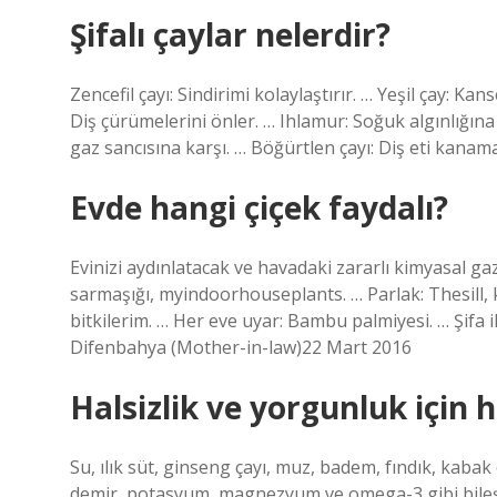
Şifalı çaylar nelerdir?
Zencefil çayı: Sindirimi kolaylaştırır. … Yeşil çay: Kan
Diş çürümelerini önler. … Ihlamur: Soğuk algınlığına
gaz sancısına karşı. … Böğürtlen çayı: Diş eti kana
Evde hangi çiçek faydalı?
Evinizi aydınlatacak ve havadaki zararlı kimyasal ga
sarmaşığı, myindoorhouseplants. … Parlak: Thesill, k
bitkilerim. … Her eve uyar: Bambu palmiyesi. … Şifa 
Difenbahya (Mother-in-law)22 Mart 2016
Halsizlik ve yorgunluk için ha
Su, ılık süt, ginseng çayı, muz, badem, fındık, kaba
demir, potasyum, magnezyum ve omega-3 gibi bileşenl