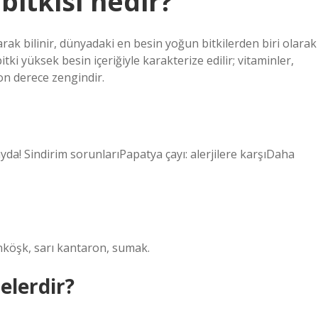
bitkisi nedir?
arak bilinir, dünyadaki en besin yoğun bitkilerden biri olarak
itki yüksek besin içeriğiyle karakterize edilir; vitaminler,
on derece zengindir.
 fayda! Sindirim sorunlarıPapatya çayı: alerjilere karşıDaha
canköşk, sarı kantaron, sumak.
elerdir?