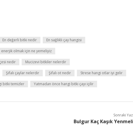
En değerli bitki nedir
En sağlıklı çay hangisi
enerjik olmak için ne yemeliyiz
çesi nedir
Mucizevi bitkiler nelerdir
Şifalı çaylar nelerdir
Şifalı ot nedir
Strese hangi otlar iyi gelir
 bitki temizler
Yatmadan önce hangi bitki çayı içilir
Sonraki Yaz
Bulgur Kaç Kaşık Yenmel