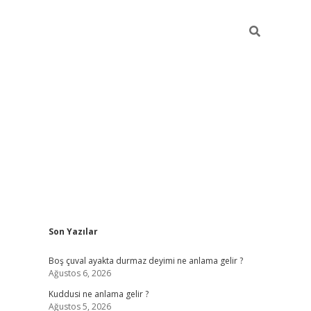
Sidebar
Son Yazılar
ilbet mobil giriş
betexper gi
Boş çuval ayakta durmaz deyimi ne anlama gelir ?
Ağustos 6, 2026
Kuddusi ne anlama gelir ?
Ağustos 5, 2026