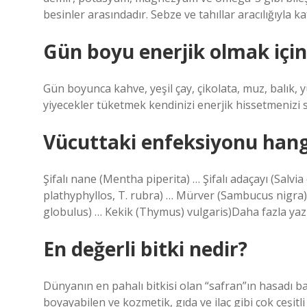
besinler arasındadır. Sebze ve tahıllar aracılığıyla 
Gün boyu enerjik olmak için
Gün boyunca kahve, yeşil çay, çikolata, muz, balık, y
yiyecekler tüketmek kendinizi enerjik hissetmenizi 
Vücuttaki enfeksiyonu hangi
Şifalı nane (Mentha piperita) … Şifalı adaçayı (Salvia 
plathyphyllos, T. rubra) … Mürver (Sambucus nigra) 
globulus) … Kekik (Thymus) vulgaris)Daha fazla yaz
En değerli bitki nedir?
Dünyanın en pahalı bitkisi olan “safran”ın hasadı başl
boyayabilen ve kozmetik, gıda ve ilaç gibi çok çeşitli