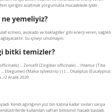
kafein içeriğini azaltmak yorgunlukla mücadelede iyidir.
 ne yemeliyiz?
ulaf ezmesi, avokado ve baklagiller gibi enerji veren, sağlıklı
sağlayacaktır. Su içmeyi unutmayın.
 bitki temizler?
officinalis) … Zencefil (Zingiber officinale) … Ihlamur (Tilia
… Ebegümeci (Malva sylvestris) ) ) ) … Okaliptüs (Eucalyptus
ı…•2 Aralık 2020
adı. Kendi ağırlığının yüz bin katına kadar sıvıları sarıya
 endüstrilerde kullanılan safran bitkisinin hasadı başladı.