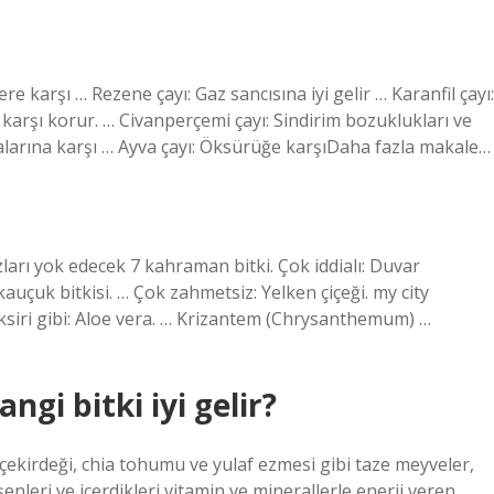
sere karşı … Rezene çayı: Gaz sancısına iyi gelir … Karanfil çayı:
 karşı korur. … Civanperçemi çayı: Sindirim bozuklukları ve
malarına karşı … Ayva çayı: Öksürüğe karşıDaha fazla makale…
zları yok edecek 7 kahraman bitki. Çok iddialı: Duvar
auçuk bitkisi. … Çok zahmetsiz: Yelken çiçeği. my city
iksiri gibi: Aloe vera. … Krizantem (Chrysanthemum) …
ngi bitki iyi gelir?
k çekirdeği, chia tohumu ve yulaf ezmesi gibi taze meyveler,
eri ve içerdikleri vitamin ve minerallerle enerji veren