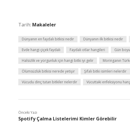
Tarih:
Makaleler
Dünyanın en faydalı bitkisi nedir
Dünyanın ilk bitkisi nedir
Evde hangi çiçek faydalı
Faydalı otlar hangileri
Gün boyu 
Halsizlik ve yorgunluk için hangi bitki iyi gelir
Moringanın Türk
Ölümsüzlük bitkisi nerede yetişir
Şifalı bitki isimleri nelerdir
Vücudu dinç tutan bitkiler nelerdir
Vücuttaki enfeksiyonu hangi
Önceki Yazı
Spotify Çalma Listelerimi Kimler Görebilir